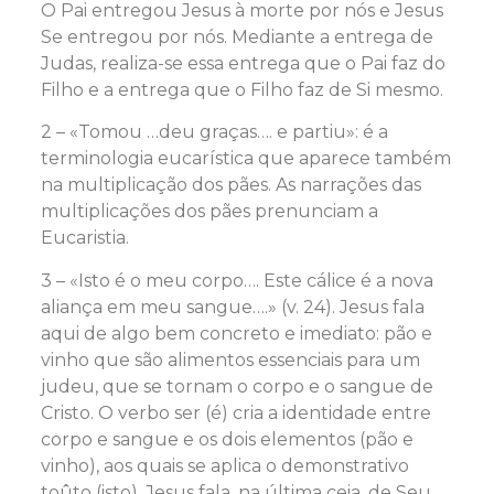
O Pai entregou Jesus à morte por nós e Jesus
Se entregou por nós. Mediante a entrega de
Judas, realiza-se essa entrega que o Pai faz do
Filho e a entrega que o Filho faz de Si mesmo.
2 – «Tomou …deu graças…. e partiu»: é a
terminologia eucarística que aparece também
na multiplicação dos pães. As narrações das
multiplicações dos pães prenunciam a
Eucaristia.
3 – «Isto é o meu corpo…. Este cálice é a nova
aliança em meu sangue….» (v. 24). Jesus fala
aqui de algo bem concreto e imediato: pão e
vinho que são alimentos essenciais para um
judeu, que se tornam o corpo e o sangue de
Cristo. O verbo ser (é) cria a identidade entre
corpo e sangue e os dois elementos (pão e
vinho), aos quais se aplica o demonstrativo
toûto (isto). Jesus fala, na última ceia, de Seu