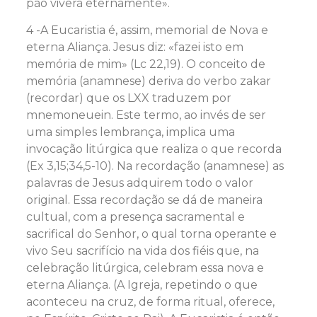
pão viverá eternamente».
4 -A Eucaristia é, assim, memorial de Nova e
eterna Aliança. Jesus diz: «fazei isto em
memória de mim» (Lc 22,19). O conceito de
memória (anamnese) deriva do verbo zakar
(recordar) que os LXX traduzem por
mnemoneuein. Este termo, ao invés de ser
uma simples lembrança, implica uma
invocação litúrgica que realiza o que recorda
(Ex 3,15;34,5-10). Na recordação (anamnese) as
palavras de Jesus adquirem todo o valor
original. Essa recordação se dá de maneira
cultual, com a presença sacramental e
sacrifical do Senhor, o qual torna operante e
vivo Seu sacrifício na vida dos fiéis que, na
celebração litúrgica, celebram essa nova e
eterna Aliança. (A Igreja, repetindo o que
aconteceu na cruz, de forma ritual, oferece,