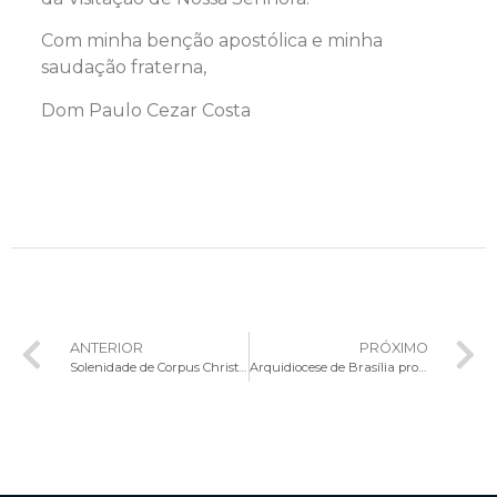
Com minha benção apostólica e minha
saudação fraterna,
Dom Paulo Cezar Costa
ANTERIOR
PRÓXIMO
Solenidade de Corpus Christ na Esplanada dos Ministérios
Arquidiocese de Brasília promove formação para voluntários que desejam participar do Projeto Esperança