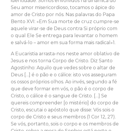
identidade. Somos envolvidos na dinâmica do
Seu amor misericordioso, tocamos o ápice do
amor de Cristo por nós. Nas palavras do Papa
Bento XVI: «Em Sua morte de cruz cumpre-se
aquele virar-se de Deus contra Si próprio com
o qual Ele Se entrega para levantar o homem
e salvá-lo – amor em sua forma mais radical»1.
A Eucaristia arrasta-nos neste amor oblativo de
Jesus e nos torna Corpo de Cristo. Diz Santo
Agostinho: Aquilo que vedes sobre o altar de
Deus […] é o pão e o cálice: isto vos asseguram
os ossos próprios olhos. Ao invés, segundo a fé
que deve formar em vós, o pão é o corpo de
Cristo, o cálice é o sangue de Cristo. […] Se
quereis compreender [o mistério] do corpo de
Cristo, escutai o apóstolo que disse: Vós sois o
corpo de Cristo e seus membros (1 Cor 12, 27).
Se vós, portanto, sois o corpo e os membros de
Cristo, sobre a mesa do Senhor está posto o