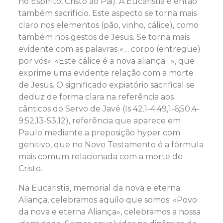
no Espírito, Cristo ao Pai). A Eucaristia é então
também sacrifício. Este aspecto se torna mais
claro nos elementos (pão, vinho, cálice), como
também nos gestos de Jesus. Se torna mais
evidente com as palavras «… corpo (entregue)
por vós». «Este cálice é a nova aliança…», que
exprime uma evidente relação com a morte
de Jesus. O significado expiatório sacrifical se
deduz de forma clara na referência aos
cânticos do Servo de Javé (Is 42.1-4;49,1-6;50,4-
9;52,13-53,12), referência que aparece em
Paulo mediante a preposição hyper com
genitivo, que no Novo Testamento é a fórmula
mais comum relacionada com a morte de
Cristo.
Na Eucaristia, memorial da nova e eterna
Aliança, celebramos aquilo que somos: «Povo
da nova e eterna Aliança», celebramos a nossa