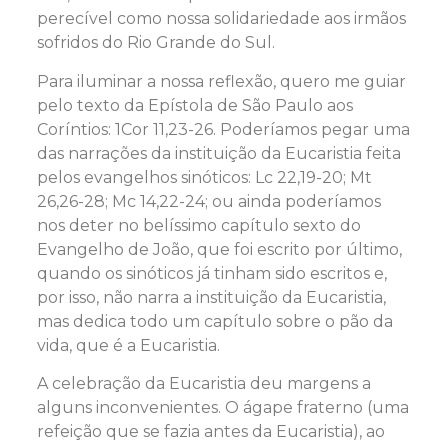
perecível como nossa solidariedade aos irmãos
sofridos do Rio Grande do Sul.
Para iluminar a nossa reflexão, quero me guiar
pelo texto da Epístola de São Paulo aos
Coríntios: 1Cor 11,23-26. Poderíamos pegar uma
das narrações da instituição da Eucaristia feita
pelos evangelhos sinóticos: Lc 22,19-20; Mt
26,26-28; Mc 14,22-24; ou ainda poderíamos
nos deter no belíssimo capítulo sexto do
Evangelho de João, que foi escrito por último,
quando os sinóticos já tinham sido escritos e,
por isso, não narra a instituição da Eucaristia,
mas dedica todo um capítulo sobre o pão da
vida, que é a Eucaristia.
A celebração da Eucaristia deu margens a
alguns inconvenientes. O ágape fraterno (uma
refeição que se fazia antes da Eucaristia), ao