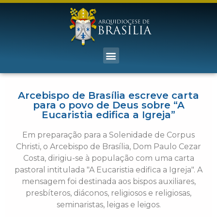
Arcebispo de Brasília escreve carta
para o povo de Deus sobre “A
Eucaristia edifica a Igreja”
Em preparação para a Solenidade de Corpus
Christi, o Arcebispo de Brasília, Dom Paulo Cezar
Costa, dirigiu-se à população com uma carta
pastoral intitulada "A Eucaristia edifica a Igreja". A
mensagem foi destinada aos bispos auxiliares,
presbíteros, diáconos, religiosos e religiosas,
seminaristas, leigas e leigos.