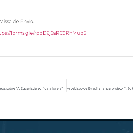
Missa de Envio.
tps://forms.gle/rpdD6j6aRC9RhMuq5
us sobre “A Eucaristia edifica a Igreja”