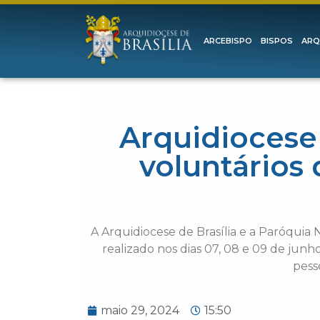
ARCEBISPO
BISPOS
ARQ
Arquidiocese
voluntários
A Arquidiocese de Brasília e a Paróqui
realizado nos dias 07, 08 e 09 de jun
pess
maio 29, 2024
15:50