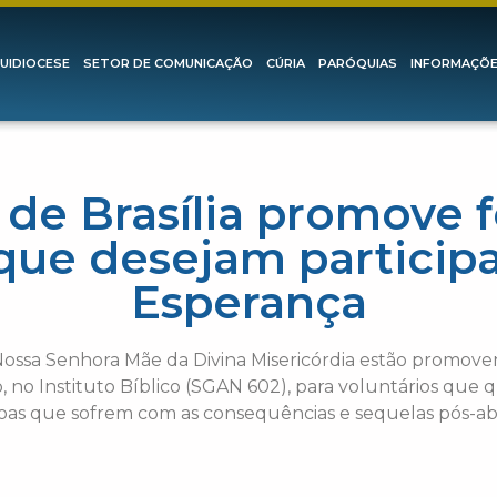
UIDIOCESE
SETOR DE COMUNICAÇÃO
CÚRIA
PARÓQUIAS
INFORMAÇÕ
 de Brasília promove 
 que desejam participa
Esperança
a Nossa Senhora Mãe da Divina Misericórdia estão promo
ho, no Instituto Bíblico (SGAN 602), para voluntários 
oas que sofrem com as consequências e sequelas pós-ab