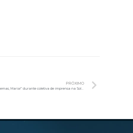
PRÓXIMO
Arcebispo de Brasília lança projeto “Não temas, Maria!” durante coletiva de imprensa na Solenidade de Corpus Christi