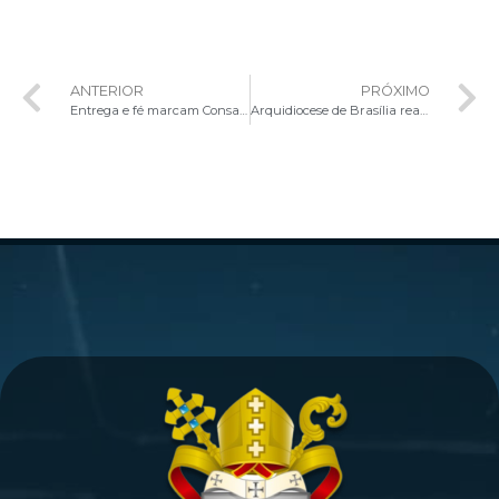
ANTERIOR
PRÓXIMO
Entrega e fé marcam Consagração no Ordo Virginum na Catedral Metropolitana de Brasília
Arquidiocese de Brasília realiza investidura de novos Ministros Extraordinários da Sagrada Comunhão por vicariatos