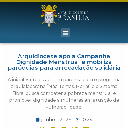
Arquidiocese apoia Campanha
Dignidade Menstrual e mobiliza
paróquias para arrecadação solidária
A iniciativa, realizada em parceria com o programa
arquidiocesano “Não Temas, Maria!” e o Sistema
Fibra, busca combater a pobreza menstrual e
promover dignidade a mulheres em situação de
vulnerabilidade.
junho 1, 2026
10:24