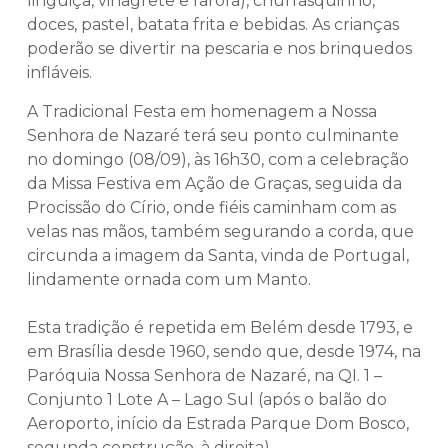
linguiça, vinagrete e farofa), churrasquinho,
doces, pastel, batata frita e bebidas. As crianças
poderão se divertir na pescaria e nos brinquedos
infláveis.
A Tradicional Festa em homenagem a Nossa
Senhora de Nazaré terá seu ponto culminante
no domingo (08/09), às 16h30, com a celebração
da Missa Festiva em Ação de Graças, seguida da
Procissão do Círio, onde fiéis caminham com as
velas nas mãos, também segurando a corda, que
circunda a imagem da Santa, vinda de Portugal,
lindamente ornada com um Manto.
Esta tradição é repetida em Belém desde 1793, e
em Brasília desde 1960, sendo que, desde 1974, na
Paróquia Nossa Senhora de Nazaré, na QI. 1 –
Conjunto 1 Lote A – Lago Sul (após o balão do
Aeroporto, início da Estrada Parque Dom Bosco,
segunda construção, à direita).