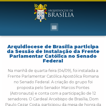
Arquidiocese de Brasília participa
da Sessão de Instalação da Frente
Parlamentar Católica no Senado
Federal
Na manhã de quarta-feira (04/09), foi instalada a
Frente Parlamentar Católica Apostólica Romana
no Senado Federal. A criação do grupo foi
proposta pelo Senador Marcos Pontes
(Astronauta) e conta com a participação de 12
senadores. O Cardeal Arcebispo de Brasília, Dom
Paulo Cezar Costa, participou da mesa de honra da