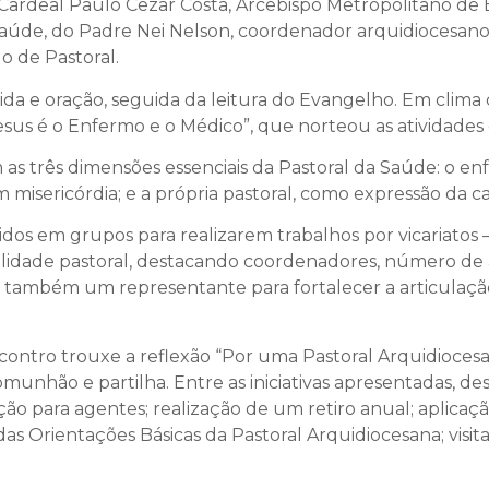
rdeal Paulo Cezar Costa, Arcebispo Metropolitano de Bra
a Saúde, do Padre Nei Nelson, coordenador arquidiocesan
o de Pastoral.
da e oração, seguida da leitura do Evangelho. Em clima d
esus é o Enfermo e o Médico”, que norteou as atividades 
m as três dimensões essenciais da Pastoral da Saúde: o e
 misericórdia; e a própria pastoral, como expressão da ca
idos em grupos para realizarem trabalhos por vicariatos 
idade pastoral, destacando coordenadores, número de age
também um representante para fortalecer a articulação
contro trouxe a reflexão “Por uma Pastoral Arquidiocesa
nhão e partilha. Entre as iniciativas apresentadas, des
ção para agentes; realização de um retiro anual; aplicaçã
das Orientações Básicas da Pastoral Arquidiocesana; visi