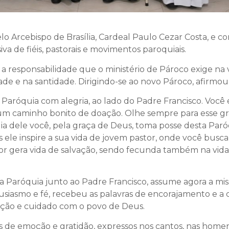
elo Arcebispo de Brasília, Cardeal Paulo Cezar Costa, e c
a de fiéis, pastorais e movimentos paroquiais.
a responsabilidade que o ministério de Pároco exige na v
ade e na santidade. Dirigindo-se ao novo Pároco, afirmou
na Paróquia com alegria, ao lado do Padre Francisco. Vo
um caminho bonito de doação. Olhe sempre para esse gr
dia dele você, pela graça de Deus, toma posse desta Par
s ele inspire a sua vida de jovem pastor, onde você bu
tor gera vida de salvação, sendo fecunda também na vid
 Paróquia junto ao Padre Francisco, assume agora a miss
siasmo e fé, recebeu as palavras de encorajamento e a 
ação e cuidado com o povo de Deus.
 de emoção e gratidão, expressos nos cantos, nas hom