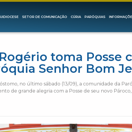
UIDIOCESE
SETOR DE COMUNICAÇÃO
CÚRIA
PARÓQUIAS
INFORMAÇÕ
 Rogério toma Posse 
róquia Senhor Bom Je
sóstomo, no último sábado (13/09), a comunidade da Par
nto de grande alegria com a Posse de seu novo Pároco,