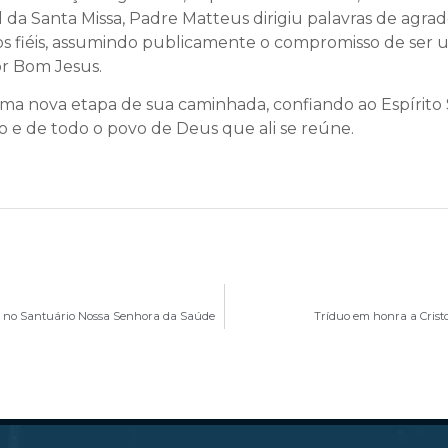
 da Santa Missa, Padre Matteus dirigiu palavras de agra
 os fiéis, assumindo publicamente o compromisso de ser
r Bom Jesus.
uma nova etapa de sua caminhada, confiando ao Espírito 
o e de todo o povo de Deus que ali se reúne.
de no Santuário Nossa Senhora da Saúde
Tríduo em honra a Cris