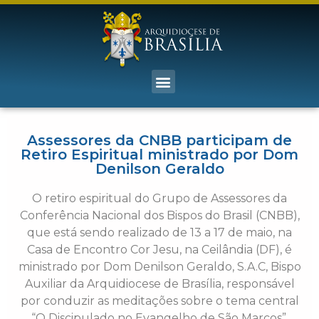
Assessores da CNBB participam de
Retiro Espiritual ministrado por Dom
Denilson Geraldo
O retiro espiritual do Grupo de Assessores da
Conferência Nacional dos Bispos do Brasil (CNBB),
que está sendo realizado de 13 a 17 de maio, na
Casa de Encontro Cor Jesu, na Ceilândia (DF), é
ministrado por Dom Denilson Geraldo, S.A.C, Bispo
Auxiliar da Arquidiocese de Brasília, responsável
por conduzir as meditações sobre o tema central
“O Discipulado no Evangelho de São Marcos”.