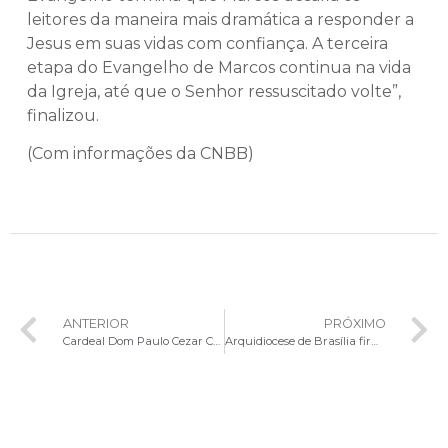
leitores da maneira mais dramática a responder a
Jesus em suas vidas com confiança. A terceira
etapa do Evangelho de Marcos continua na vida
da Igreja, até que o Senhor ressuscitado volte”,
finalizou.
(Com informações da CNBB)
ANTERIOR
PRÓXIMO
Cardeal Dom Paulo Cezar Costa celebra Santa Missa pelas vítimas das enchentes no Rio Grande do Sul
Arquidiocese de Brasília firma parceria com Detran-DF e Secretaria de Segurança Pública para o Maio Amarelo