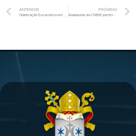
ANTERIOR
PRÓXIMO
Celebração Eucarística em honra a Padroeira do Seminário Maior Arquidiocesano de Brasília Nossa Senhora de Fátima
Assessores da CNBB participam de Retiro Espiritual ministrado por Dom Denilson Geraldo