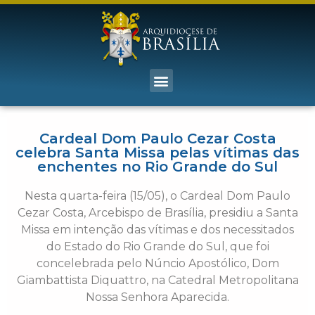
Cardeal Dom Paulo Cezar Costa
celebra Santa Missa pelas vítimas das
enchentes no Rio Grande do Sul
Nesta quarta-feira (15/05), o Cardeal Dom Paulo
Cezar Costa, Arcebispo de Brasília, presidiu a Santa
Missa em intenção das vítimas e dos necessitados
do Estado do Rio Grande do Sul, que foi
concelebrada pelo Núncio Apostólico, Dom
Giambattista Diquattro, na Catedral Metropolitana
Nossa Senhora Aparecida.