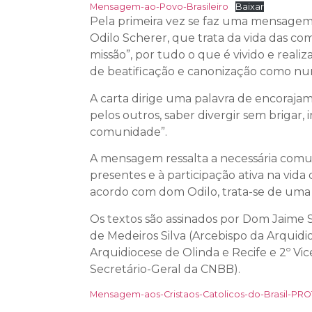
Mensagem-ao-Povo-Brasileiro
Baixar
Pela primeira vez se faz uma mensagem 
Odilo Scherer, que trata da vida das c
missão”, por tudo o que é vivido e rea
de beatificação e canonização como nu
A carta dirige uma palavra de encoraja
pelos outros, saber divergir sem brigar,
comunidade”.
A mensagem ressalta a necessária comun
presentes e à participação ativa na vi
acordo com dom Odilo, trata-se de uma ca
Os textos são assinados por Dom Jaime 
de Medeiros Silva (Arcebispo da Arquid
Arquidiocese de Olinda e Recife e 2º Vi
Secretário-Geral da CNBB).
Mensagem-aos-Cristaos-Catolicos-do-Brasil-P