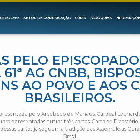
UIDIOCESE
SETOR DE COMUNICAÇÃO
CÚRIA
PARÓQUIAS
INFORMAÇÕ
 PELO EPISCOPADO
 61ª AG CNBB, BISPO
S AO POVO E AOS 
BRASILEIROS.
presentada pelo Arcebispo de Manaus, Cardeal Leonardo S
am apresentadas outras três cartas: Carta ao Dicastério 
ita dessas cartas já seguem a tradição das Assembleias Ger
Brasil.