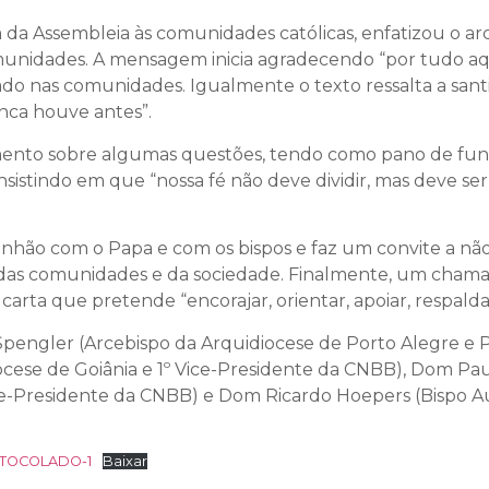
da Assembleia às comunidades católicas, enfatizou o ar
omunidades. A mensagem inicia agradecendo “por tudo aq
lizado nas comunidades. Igualmente o texto ressalta a s
nca houve antes”.
mento sobre algumas questões, tendo como pano de fundo 
 insistindo em que “nossa fé não deve dividir, mas deve s
hão com o Papa e com os bispos e faz um convite a não
da das comunidades e da sociedade. Finalmente, um cham
rta que pretende “encorajar, orientar, apoiar, respaldar
Spengler (Arcebispo da Arquidiocese de Porto Alegre e
iocese de Goiânia e 1º Vice-Presidente da CNBB), Dom P
ce-Presidente da CNBB) e Dom Ricardo Hoepers (Bispo Auxi
ROTOCOLADO-1
Baixar