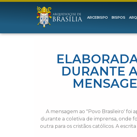
ARCEBISPO
BISPOS
ARQ
ELABORADAS
DURANTE A
MENSAGEN
A mensagem ao "Povo Brasileiro' foi a
durante a coletiva de imprensa, onde for
outra para os cristãos católicos. A escr