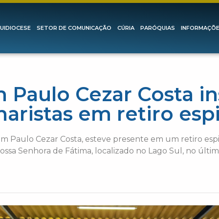
UIDIOCESE
SETOR DE COMUNICAÇÃO
CÚRIA
PARÓQUIAS
INFORMAÇÕ
Paulo Cezar Costa in
aristas em retiro espi
om Paulo Cezar Costa, esteve presente em um retiro espi
ssa Senhora de Fátima, localizado no Lago Sul, no últim