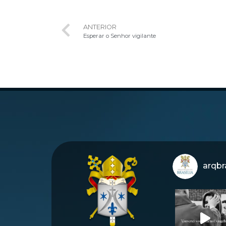
ANTERIOR
Esperar o Senhor vigilante
arqbra