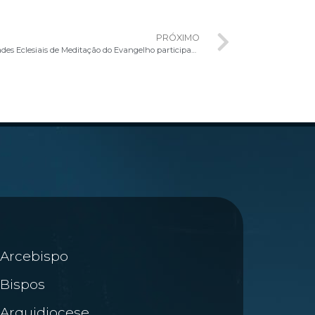
PRÓXIMO
Representantes das Pequenas Comunidades Eclesiais de Meditação do Evangelho participam de formação com o Cardeal Dom Paulo Cezar
Arcebispo
Bispos
Arquidiocese