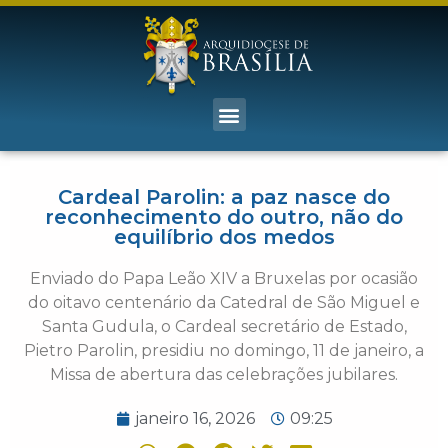
Cardeal Parolin: a paz nasce do
reconhecimento do outro, não do
equilíbrio dos medos
Enviado do Papa Leão XIV a Bruxelas por ocasião
do oitavo centenário da Catedral de São Miguel e
Santa Gudula, o Cardeal secretário de Estado,
Pietro Parolin, presidiu no domingo, 11 de janeiro, a
Missa de abertura das celebrações jubilares.
janeiro 16, 2026
09:25