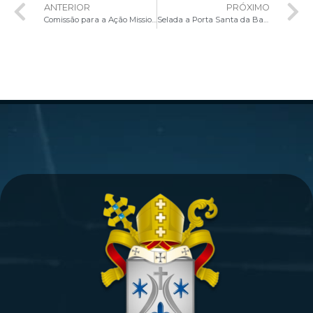
ANTERIOR
PRÓXIMO
Comissão para a Ação Missionária convida o Papa Leão XIV para o CAM 7
Selada a Porta Santa da Basílica de São Paulo Fora dos Muros