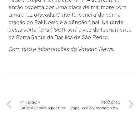
então coberta por uma placa de mármore com
uma cruz gravada. O rito foi concluído com a
oração do Pai-Nosso e a bênção final. Na tarde
desta sexta-feira (16/01), será a vez do fechamento
da Porta Santa da Basílica de São Pedro.
Com foto e informações do Vatican News.
ANTERIOR
PRÓXIMO
Cardeal Parolin: a paz nasce do reconhecimento do outro, não do equilíbrio dos medos
Papa Leão XIV proclama Ano Jubilar especial pelos 800 anos da morte de São Francisco de Assis