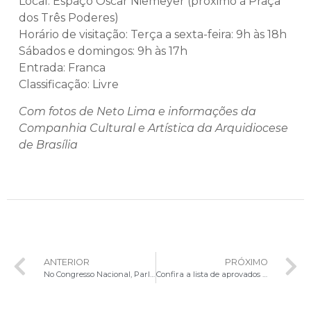
Local: Espaço Oscar Niemeyer (próximo à Praça
dos Três Poderes)
Horário de visitação: Terça a sexta-feira: 9h às 18h
Sábados e domingos: 9h às 17h
Entrada: Franca
Classificação: Livre
Com fotos de Neto Lima e informações da
Companhia Cultural e Artística da Arquidiocese
de Brasília
ANTERIOR
PRÓXIMO
No Congresso Nacional, Parlamentares participam da primeira Missa de 2025
Confira a lista de aprovados na seleção de novos cantores do Coro Arquidiocesano (Edital 01/2025)