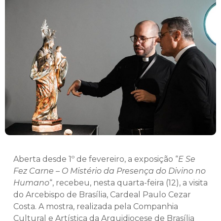
Aberta desde 1º de fevereiro, a exposição “
E Se
Fez Carne – O Mistério da Presença do Divino no
Humano
“, recebeu, nesta quarta-feira (12), a visita
do Arcebispo de Brasília, Cardeal Paulo Cezar
Costa. A mostra, realizada pela Companhia
Cultural e Artística da Arquidiocese de Brasília