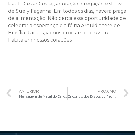
Paulo Cezar Costa), adoração, pregação e show
de Suely Façanha. Em todos os dias, haverá praça
de alimentação. Não perca essa oportunidade de
celebrar a esperança e a fé na Arquidiocese de
Brasília. Juntos, vamos proclamar a luz que
habita em nossos corações!
ANTERIOR
PRÓXIMO
Mensagem de Natal do Cardeal Dom Paulo Cezar
Encontro dos Bispos do Regional Centro-Oeste marca momento de fraternidade e comunhão em Luziânia (GO)