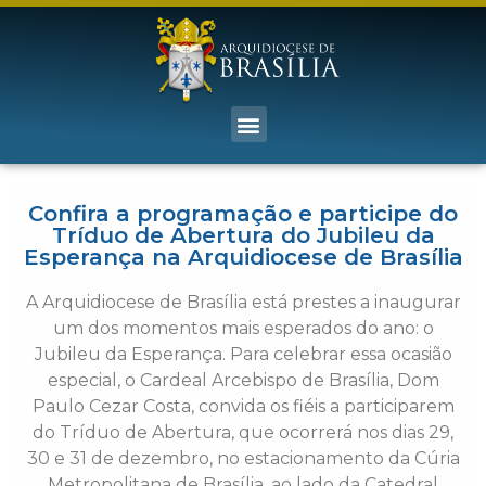
Confira a programação e participe do
Tríduo de Abertura do Jubileu da
Esperança na Arquidiocese de Brasília
A Arquidiocese de Brasília está prestes a inaugurar
um dos momentos mais esperados do ano: o
Jubileu da Esperança. Para celebrar essa ocasião
especial, o Cardeal Arcebispo de Brasília, Dom
Paulo Cezar Costa, convida os fiéis a participarem
do Tríduo de Abertura, que ocorrerá nos dias 29,
30 e 31 de dezembro, no estacionamento da Cúria
Metropolitana de Brasília, ao lado da Catedral