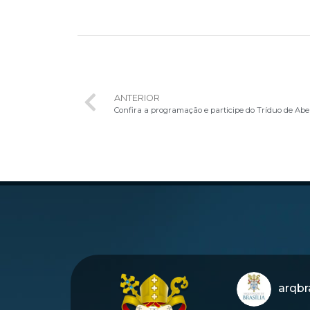
ANTERIOR
arqbra