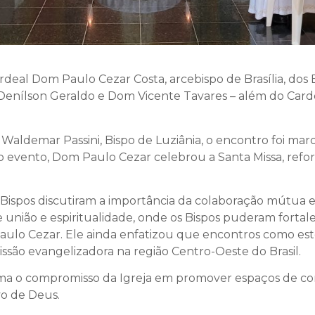
al Dom Paulo Cezar Costa, arcebispo de Brasília, dos B
m Denílson Geraldo e Dom Vicente Tavares – além do C
aldemar Passini, Bispo de Luziânia, o encontro foi ma
o evento, Dom Paulo Cezar celebrou a Santa Missa, reforç
ispos discutiram a importância da colaboração mútua e p
nião e espiritualidade, onde os Bispos puderam fortale
aulo Cezar. Ele ainda enfatizou que encontros como este s
 missão evangelizadora na região Centro-Oeste do Brasil.
afirma o compromisso da Igreja em promover espaços de c
vo de Deus.