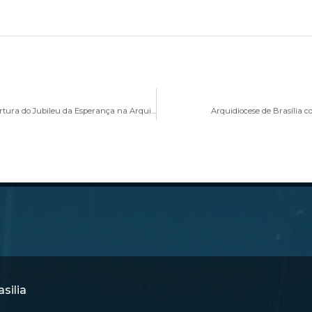
Confira a programação e participe do Tríduo de Abertura do Jubileu da Esperança na Arquidiocese de Brasília
Arquidiocese de Brasília c
silia