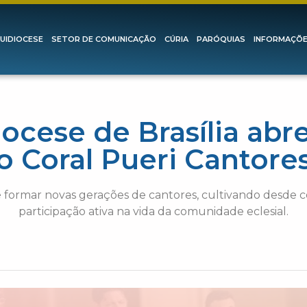
UIDIOCESE
SETOR DE COMUNICAÇÃO
CÚRIA
PARÓQUIAS
INFORMAÇÕ
ocese de Brasília abre
o Coral Pueri Cantore
 é formar novas gerações de cantores, cultivando desde c
participação ativa na vida da comunidade eclesial.