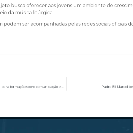
ojeto busca oferecer aos jovens um ambiente de crescim
io da música litúrgica.
 podem ser acompanhadas pelas redes sociais oficiais do
Encontro no Vicariato Sul reúne agentes da Pascom para formação sobre comunicação e missão da Igreja
Padre Eli Marcel t