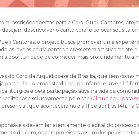
com inscrições abertas para o Coral Pueri Cantores, proj
 desejam desenvolver o canto coral e colocar seus talento
s Pueri Cantores, o projeto busca promover uma experiên
ndo os jovens participantes a crescerem artisticamente e
têm a oportunidade de conhecer mais profundamente a mús
tivas do Coro da Arquidiocese de Brasília, que tem como mi
a particular. A proposta do grupo infantil e juvenil é f
 litúrgica e pela participação ativa na vida da comunida
r realizadas exclusivamente pelo site (
Clique aqui para se
presencial, que acontecerá no dia 11 de abril, às 14h, n
sponsáveis devem ler atentamente o edital do processo s
mento do coro, os compromissos assumidos pelos particip