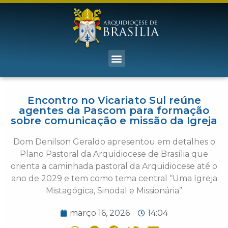
Encontro no Vicariato Sul reúne
agentes da Pascom para formação
sobre comunicação e missão da Igreja
Dom Denilson Geraldo apresentou em detalhes o
Plano Pastoral da Arquidiocese de Brasília que
orienta a caminhada pastoral da Arquidiocese até o
ano de 2029 e tem como tema central “Uma Igreja
Mistagógica, Sinodal e Missionária”
março 16, 2026
14:04