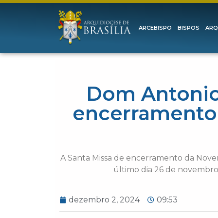
ARCEBISPO
BISPOS
ARQ
Dom Antonio 
encerramento 
A Santa Missa de encerramento da Noven
último dia 26 de novembro, 
dezembro 2, 2024
09:53