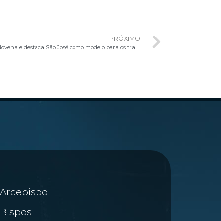
PRÓXIMO
Dom Ricardo Hoepers celebra 2º Dia da Novena e destaca São José como modelo para os trabalhadores
Arcebispo
Bispos