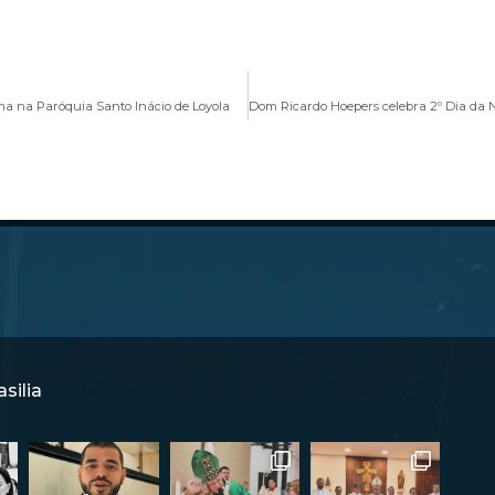
a na Paróquia Santo Inácio de Loyola
silia