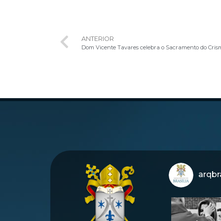
ANTERIOR
Dom Vicente Tavares celebra o Sacramento do Crism
arqbra