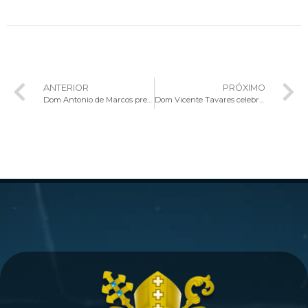
ANTERIOR
PRÓXIMO
Dom Antonio de Marcos preside Santa Missa de encerramento da Novena na Paróquia São Vicente de Paulo
Dom Vicente Tavares celebra 3º Dia da Novena e destaca São José como esposo da Mãe de Deus