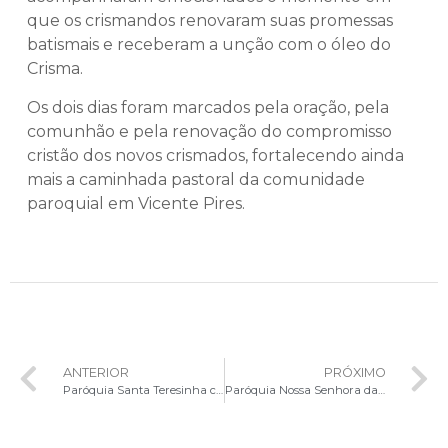
que os crismandos renovaram suas promessas
batismais e receberam a unção com o óleo do
Crisma.
Os dois dias foram marcados pela oração, pela
comunhão e pela renovação do compromisso
cristão dos novos crismados, fortalecendo ainda
mais a caminhada pastoral da comunidade
paroquial em Vicente Pires.
ANTERIOR
PRÓXIMO
Paróquia Santa Teresinha celebra Crisma de jovens e adultos em Taguatinga Norte
Paróquia Nossa Senhora da Conceição celebra Crisma de 70 fiéis no Gama