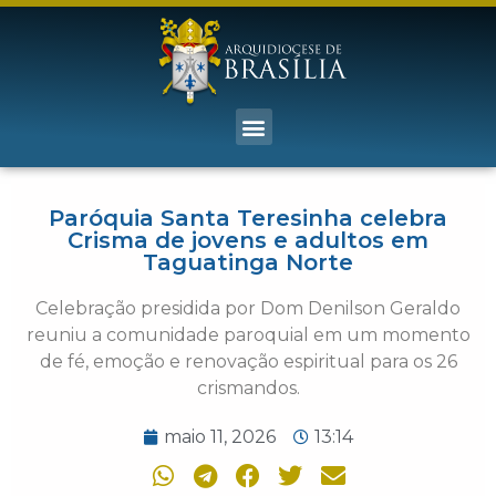
Paróquia Santa Teresinha celebra
Crisma de jovens e adultos em
Taguatinga Norte
Celebração presidida por Dom Denilson Geraldo
reuniu a comunidade paroquial em um momento
de fé, emoção e renovação espiritual para os 26
crismandos.
maio 11, 2026
13:14