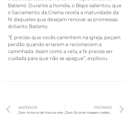
Batismo. Durante a homilia, o Bispo salientou que
o Sacramento da Crisma revela a maturidade da
fé daqueles que desejam renovar as promessas
doSanto Batismo.
“É preciso que vocês caminhem na igreja, peçam
perdão quando errarem e recomecem a
caminhada. Assim como a vela, a fé precisa ser
cuidada para que não se apague”, explicou.
ANTERIOR
PRÓXIMO
Dom Antonio de Marcos celebra o Sacramento da Crisma na Paróquia Nossa Senhora Aparecida
Dom Ricardo Hoepers celebra missa em ação de graças pela reabertura da loja de artigos religiosos da Canção Nova