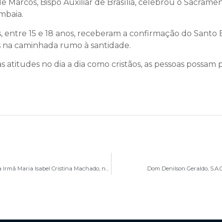
e Marcos, Bispo Auxiliar de Brasília, celebrou o Sacram
mbaia.
, entre 15 e 18 anos, receberam a confirmação do Santo 
 na caminhada rumo à santidade.
 atitudes no dia a dia como cristãos, as pessoas possam 
Cardeal Dom Paulo Cezar e Dom Denilsonrecebem a Irmã Maria Isabel Cristina Machado, nova Assessora do Movimento Apostólico de Schoenstatt
Dom Denilson Geraldo, S.A.C