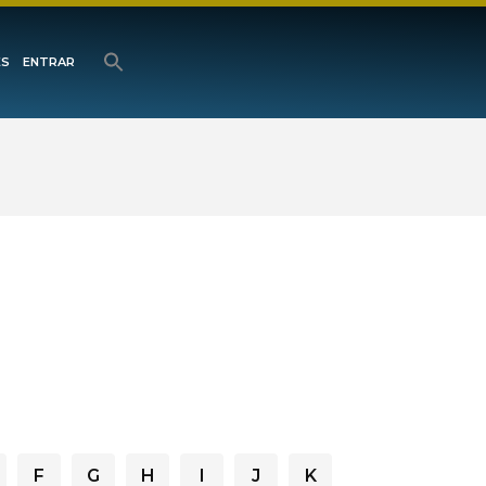
ES
ENTRAR
F
G
H
I
J
K