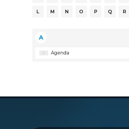
L
M
N
O
P
Q
R
A
Agenda