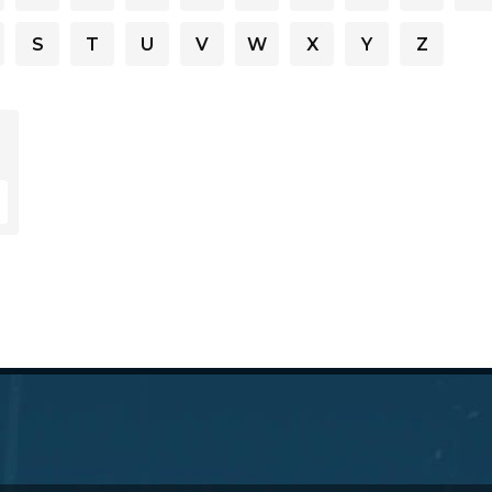
S
T
U
V
W
X
Y
Z