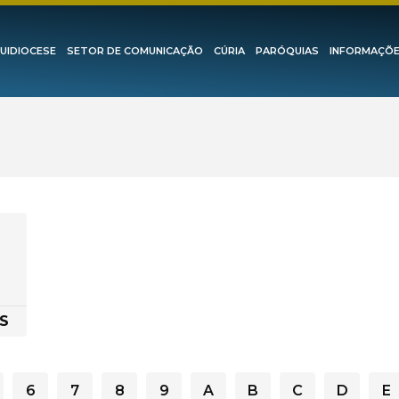
UIDIOCESE
SETOR DE COMUNICAÇÃO
CÚRIA
PARÓQUIAS
INFORMAÇÕ
S
6
7
8
9
A
B
C
D
E