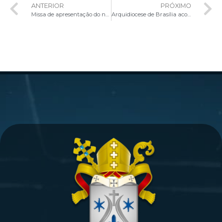
ANTERIOR
PRÓXIMO
Missa de apresentação do novo Bispo auxiliar de Brasília, Dom Ricardo Hoepers
Arquidiocese de Brasília acolhe novo Bispo Auxiliar, Dom Ricardo Hoepers, Secretário-geral da CNBB