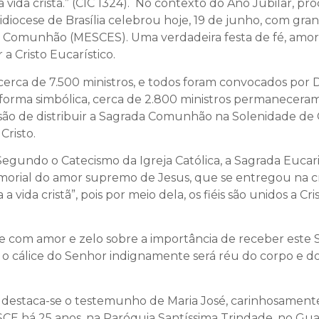
a a vida cristã.” (CIC 1324). No contexto do Ano Jubilar,
diocese de Brasília celebrou hoje, 19 de junho, com grand
da Comunhão (MESCES). Uma verdadeira festa de fé, amor
a Cristo Eucarístico.
erca de 7.500 ministros, e todos foram convocados por 
De forma simbólica, cerca de 2.800 ministros permanecera
ão de distribuir a Sagrada Comunhão na Solenidade de C
risto.
egundo o Catecismo da Igreja Católica, a Sagrada Eucarist
memorial do amor supremo de Jesus, que se entregou na 
a a vida cristã”, pois por meio dela, os fiéis são unidos a 
 com amor e zelo sobre a importância de receber este 
 cálice do Senhor indignamente será réu do corpo e do
mor, destaca-se o testemunho de Maria José, carinhosam
CE há 25 anos, na Paróquia Santíssima Trindade, no Guar