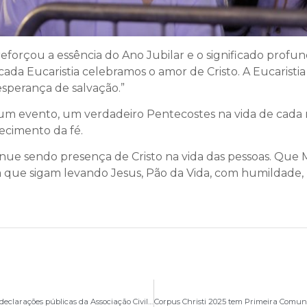
eforçou a essência do Ano Jubilar e o significado profu
da Eucaristia celebramos o amor de Cristo. A Eucaristia
 esperança de salvação.”
 um evento, um verdadeiro Pentecostes na vida de cada
ecimento da fé.
ue sendo presença de Cristo na vida das pessoas. Que Mar
 que sigam levando Jesus, Pão da Vida, com humildade, 
Esclarecimento ao povo de Deus acerca de recentes declarações públicas da Associação Civil Centro Dom Bosco de Fé e Cultura