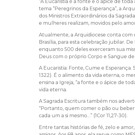
“A Eucaristia é a fonte e o ápice de tod
tema “Peregrinos da Esperança”, a Arqui
dos Ministros Extraordinários da Sagra
e mulheres realizam, movidos pelo amor 
Atualmente, a Arquidiocese conta com c
Brasília, para esta celebração jubilar. 
enquanto 500 deles exerceram sua miss
Deus com o próprio Corpo e Sangue de C
A Eucaristia: Fonte, Cume e Esperança. S
1322). É o alimento da vida eterna, o 
ensina a Igreja, “a fonte e o ápice de tod
vida eterna.
A Sagrada Escritura também nos adverte
“Portanto, quem comer o pão ou beber o
cada um a si mesmo…” (1Cor 11,27-30).
Entre tantas histórias de fé, zelo e a
amigos. Aos 68 anos, ela serve como MES