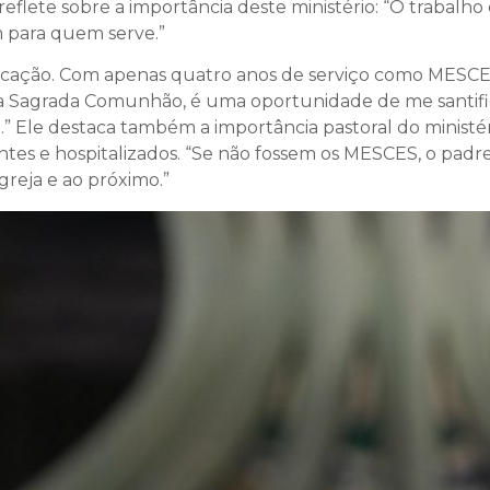
eflete sobre a importância deste ministério: “O trabalh
 para quem serve.”
ificação. Com apenas quatro anos de serviço como MESCE, 
 a Sagrada Comunhão, é uma oportunidade de me santifi
.” Ele destaca também a importância pastoral do ministéri
es e hospitalizados. “Se não fossem os MESCES, o padre 
Igreja e ao próximo.”