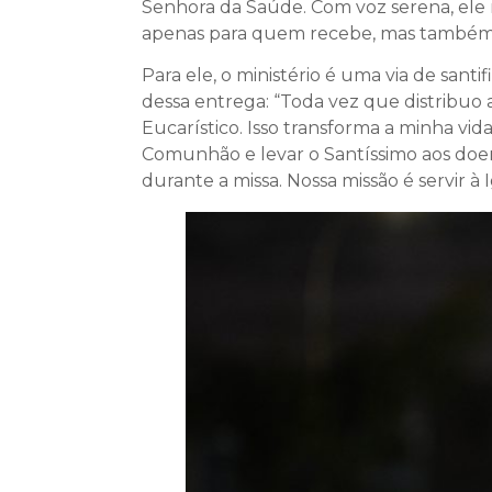
Senhora da Saúde. Com voz serena, ele r
apenas para quem recebe, mas também
Para ele, o ministério é uma via de sant
dessa entrega: “Toda vez que distribuo
Eucarístico. Isso transforma a minha vida
Comunhão e levar o Santíssimo aos doent
durante a missa. Nossa missão é servir à 