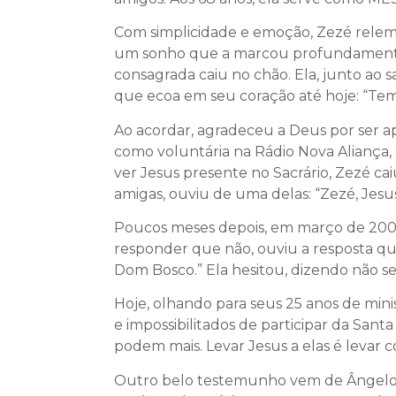
Com simplicidade e emoção, Zezé relemb
um sonho que a marcou profundamente: e
consagrada caiu no chão. Ela, junto ao 
que ecoa em seu coração até hoje: “Te
Ao acordar, agradeceu a Deus por ser ap
como voluntária na Rádio Nova Aliança,
ver Jesus presente no Sacrário, Zezé ca
amigas, ouviu de uma delas: “Zezé, Jesu
Poucos meses depois, em março de 2000, 
responder que não, ouviu a resposta qu
Dom Bosco.” Ela hesitou, dizendo não se
Hoje, olhando para seus 25 anos de mini
e impossibilitados de participar da Sant
podem mais. Levar Jesus a elas é levar 
Outro belo testemunho vem de Ângelo J