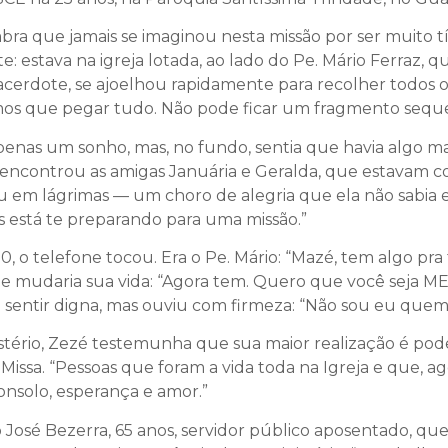
ra que jamais se imaginou nesta missão por ser muito 
stava na igreja lotada, ao lado do Pe. Mário Ferraz, q
sacerdote, se ajoelhou rapidamente para recolher todos 
mos que pegar tudo. Não pode ficar um fragmento seque
enas um sonho, mas, no fundo, sentia que havia algo mai
 encontrou as amigas Januária e Geralda, que estavam 
iu em lágrimas — um choro de alegria que ela não sabia 
s está te preparando para uma missão.”
o telefone tocou. Era o Pe. Mário: “Mazé, tem algo pra 
e mudaria sua vida: “Agora tem. Quero que você seja ME
 sentir digna, mas ouviu com firmeza: “Não sou eu quem 
stério, Zezé testemunha que sua maior realização é pode
a Missa. “Pessoas que foram a vida toda na Igreja e que, a
consolo, esperança e amor.”
osé Bezerra, 65 anos, servidor público aposentado, q