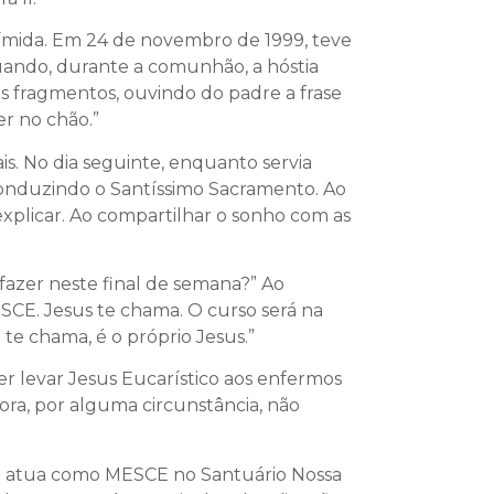
tímida. Em 24 de novembro de 1999, teve
uando, durante a comunhão, a hóstia
os fragmentos, ouvindo do padre a frase
r no chão.”
s. No dia seguinte, enquanto servia
conduzindo o Santíssimo Sacramento. Ao
explicar. Ao compartilhar o sonho com as
fazer neste final de semana?” Ao
SCE. Jesus te chama. O curso será na
te chama, é o próprio Jesus.”
r levar Jesus Eucarístico aos enfermos
gora, por alguma circunstância, não
ue atua como MESCE no Santuário Nossa