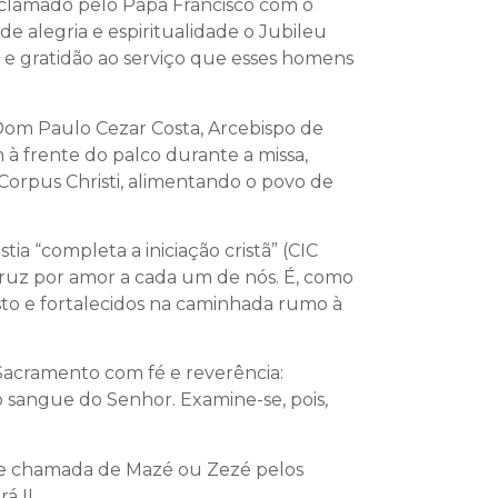
 proclamado pelo Papa Francisco com o
e alegria e espiritualidade o Jubileu
 e gratidão ao serviço que esses homens
Dom Paulo Cezar Costa, Arcebispo de
m à frente do palco durante a missa,
orpus Christi, alimentando o povo de
ia “completa a iniciação cristã” (CIC
cruz por amor a cada um de nós. É, como
Cristo e fortalecidos na caminhada rumo à
Sacramento com fé e reverência:
 sangue do Senhor. Examine-se, pois,
ente chamada de Mazé ou Zezé pelos
á II.