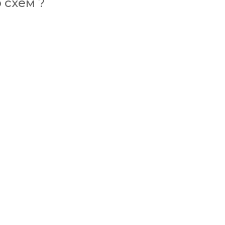
 схем ?