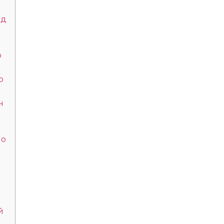
од
o
о
н
но
й