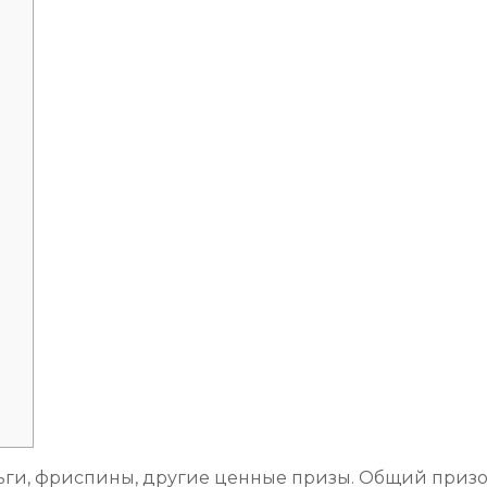
?
ньги, фриспины, другие ценные призы. Общий приз