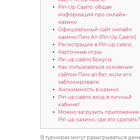
Pin-Up Casino: общая
информация про онлайн-
казино
Официальный сайт онлайн
казино Пин Ап (Pin Up Casino)
Регистрация в Pin up casino
Карточные игры
Pin up casino бонусы
Как пользоваться основным
сайтом Пин-ап.бет, если его
заблокировали
Анонимность в казино
Pin up casino вход в личный
кабинет
Можно загрузить приложение
Pin up казино, где это сделать
В турнирах могут разыгрываться де