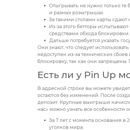
Отыгрывать не нужно только те 
и разных розыгрышах.
За такими столами карты сдают 
Из-за этого бетторы испытываю
средствами обхода блокировки.
Дальше потребуется указать гос
Они знают, что следует использоват
недоступен из-за технических сбоев
блокировку, так как они запрещены.
Есть ли у Pin Up 
В адресной строке вы можете увиде
остаются без изменений. После созд
депозит. Крупные выигрыши начисля
нас» можно узнать все особенности 
За 7 лет с момента основания в 
уголков мира.