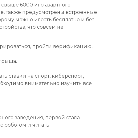
 свыше 6000 игр азартного
ие, также предусмотрены встроенные
орому можно играть бесплатно и без
тройства, что совсем не
стрироваться, пройти верификацию,
игрыша.
ь ставки на спорт, киберспорт,
еобходимо внимательно изучить все
рного заведения, первой стала
с роботом и читать