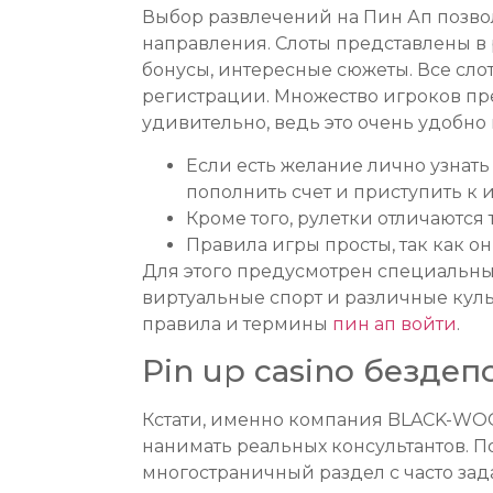
Выбор развлечений на Пин Ап позвол
направления. Слоты представлены в 
бонусы, интересные сюжеты. Все сло
регистрации. Множество игроков пред
удивительно, ведь это очень удобно
Если есть желание лично узнать
пополнить счет и приступить к и
Кроме того, рулетки отличаются
Правила игры просты, так как он
Для этого предусмотрен специальный
виртуальные спорт и различные куль
правила и термины
пин ап войти
.
Pin up casino безде
Кстати, именно компания BLACK-WOOD
нанимать реальных консультантов. П
многостраничный раздел с часто за