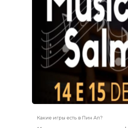
Какие игры есть в Пин Ап?