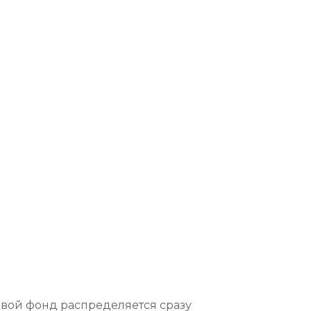
овой фонд распределяется сразу