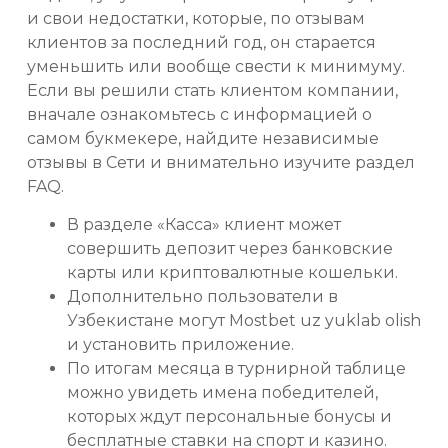
и свои недостатки, которые, по отзывам
клиентов за последний год, он старается
уменьшить или вообще свести к минимуму.
Если вы решили стать клиентом компании,
вначале ознакомьтесь с информацией о
самом букмекере, найдите независимые
отзывы в Сети и внимательно изучите раздел
FAQ.
В разделе «Касса» клиент может
совершить депозит через банковские
карты или криптовалютные кошельки.
Дополнительно пользователи в
Узбекистане могут Mostbet uz yuklab olish
и установить приложение.
По итогам месяца в турнирной таблице
можно увидеть имена победителей,
которых ждут персональные бонусы и
бесплатные ставки на спорт и казино.