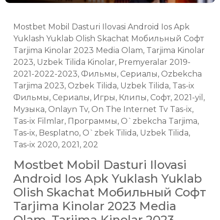
Mostbet Mobil Dasturi Ilovasi Android Ios Apk
Yuklash Yuklab Olish Skachat Мобильный Софт
Tarjima Kinolar 2023 Media Olam, Tarjima Kinolar
2023, Uzbek Tilida Kinolar, Premyeralar 2019-
2021-2022-2023, Фильмы, Сериалы, Ozbekcha
Tarjima 2023, Ozbek Tilida, Uzbek Tilida, Tas-ix
Фильмы, Сериалы, Игры, Клипы, Софт, 2021-yil,
Музыка, Onlayn Tv, On The Internet Tv Tas-ix,
Tas-ix Filmlar, Программы, O`zbekcha Tarjima,
Tas-ix, Besplatno, O`zbek Tilida, Uzbek Tilida,
Tas-ix 2020, 2021, 202
Mostbet Mobil Dasturi Ilovasi
Android Ios Apk Yuklash Yuklab
Olish Skachat Мобильный Софт
Tarjima Kinolar 2023 Media
Olam, Tarjima Kinolar 2023,