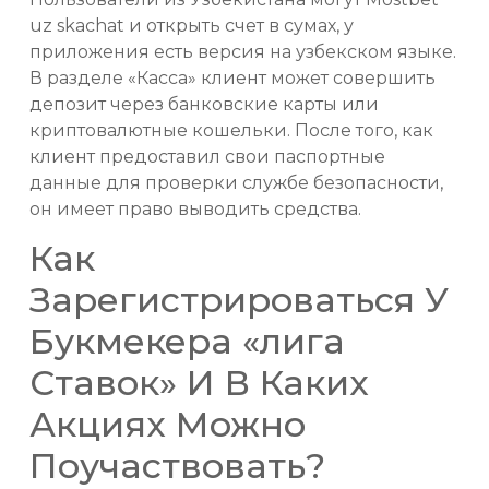
uz skachat и открыть счет в сумах, у
приложения есть версия на узбекском языке.
В разделе «Касса» клиент может совершить
депозит через банковские карты или
криптовалютные кошельки. После того, как
клиент предоставил свои паспортные
данные для проверки службе безопасности,
он имеет право выводить средства.
Как
Зарегистрироваться У
Букмекера «лига
Ставок» И В Каких
Акциях Можно
Поучаствовать?