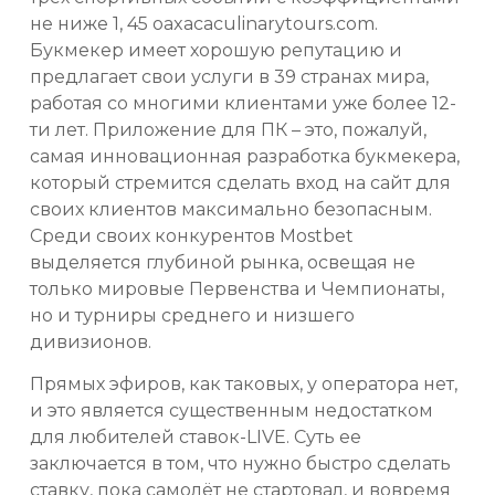
не ниже 1, 45 oaxacaculinarytours.com.
Букмекер имеет хорошую репутацию и
предлагает свои услуги в 39 странах мира,
работая со многими клиентами уже более 12-
ти лет. Приложение для ПК – это, пожалуй,
самая инновационная разработка букмекера,
который стремится сделать вход на сайт для
своих клиентов максимально безопасным.
Среди своих конкурентов Mostbet
выделяется глубиной рынка, освещая не
только мировые Первенства и Чемпионаты,
но и турниры среднего и низшего
дивизионов.
Прямых эфиров, как таковых, у оператора нет,
и это является существенным недостатком
для любителей ставок-LIVE. Суть ее
заключается в том, что нужно быстро сделать
ставку, пока самолёт не стартовал, и вовремя