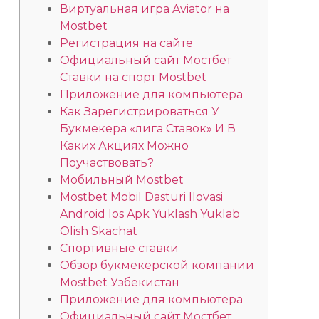
Виртуальная игра Aviator на
Mostbet
Регистрация на сайте
Официальный сайт Мостбет
Ставки на спорт Mostbet
Приложение для компьютера
Как Зарегистрироваться У
Букмекера «лига Ставок» И В
Каких Акциях Можно
Поучаствовать?
Мобильный Mostbet
Mostbet Mobil Dasturi Ilovasi
Android Ios Apk Yuklash Yuklab
Olish Skachat
Спортивные ставки
Обзор букмекерской компании
Mostbet Узбекистан
Приложение для компьютера
Официальный сайт Мостбет