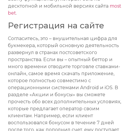
десктопной и мобильной версиях сайта
most
bet
.
Регистрация на сайте
Согласитесь, это – внушительная цифра для
букмекера, который основную деятельность
развернул в странах постсоветского
пространства. Если вы – опытный беттор и
много времени отводите торговле ставками-
онлайн, самое время скачать приложение,
которое полностью совместимо с
операционными системами Android и iOS. В
разделе «Акции и бонусы» вы сможете
прочесть обо всех дополнительных условиях,
которые предлагает оператор своим
клиентам. Например, если клиент
воспользовался бонусом в течение 7 дней
после того, как пополнил счет, ему поступает