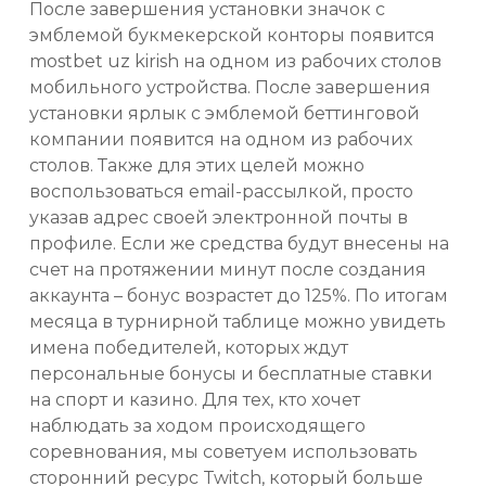
После завершения установки значок с
эмблемой букмекерской конторы появится
mostbet uz kirish на одном из рабочих столов
мобильного устройства. После завершения
установки ярлык с эмблемой беттинговой
компании появится на одном из рабочих
столов. Также для этих целей можно
воспользоваться email-рассылкой, просто
указав адрес своей электронной почты в
профиле. Если же средства будут внесены на
счет на протяжении минут после создания
аккаунта – бонус возрастет до 125%. По итогам
месяца в турнирной таблице можно увидеть
имена победителей, которых ждут
персональные бонусы и бесплатные ставки
на спорт и казино. Для тех, кто хочет
наблюдать за ходом происходящего
соревнования, мы советуем использовать
сторонний ресурс Twitch, который больше