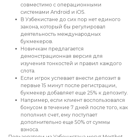
совместимо с операционными
системами Android и iOS.
В Узбекистане до сих пор нет единого
закона, который бы регулировал
деятельность международных
букмекеров.
Новичкам предлагается
демонстрационная версия для
изучения тонкостей и правил каждого
слота.
Если игрок успевает внести депозит в
первые 15 минут после регистрации,
букмекер добавляет еще 25% к депозиту.
Например, если клиент воспользовался
бонусом в течение 7 дней после того, как
пополнил счет, ему поступает
дополнительно еще 50% от суммы
взноса.
Пользователи из Узбекистана могут Mostbet