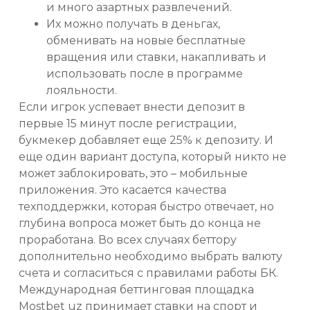
и много азартных развлечений.
Их можно получать в деньгах,
обменивать на новые бесплатные
вращения или ставки, накапливать и
использовать после в программе
лояльности.
Если игрок успевает внести депозит в
первые 15 минут после регистрации,
букмекер добавляет еще 25% к депозиту. И
еще один вариант доступа, который никто не
может заблокировать, это – мобильные
приложения. Это касается качества
техподдержки, которая быстро отвечает, но
глубина вопроса может быть до конца не
проработана. Во всех случаях беттору
дополнительно необходимо выбрать валюту
счета и согласиться с правилами работы БК.
Международная беттинговая площадка
Mostbet uz принимает ставки на спорт и