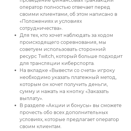
проведение финансовых транзакций
оператор полностью отвечает перед
своими клиентами, об этом написано в
«Положениях и условиях
сотрудничества».
Для тех, кто хочет наблюдать за ходом
происходящего соревнования, мы
советуем использовать сторонний
ресурс Twitch, который больше подходит
для трансляции киберспорта.
На вкладке «Вывести со счета» игроку
необходимо указать платежный метод,
которым он хочет получить деньги,
сумму и нажать на кнопку «Заказать
выплату».
В разделе «Акции и бонусы» вы сможете
прочесть обо всех дополнительных
условиях, которые предлагает оператор
своим клиентам.