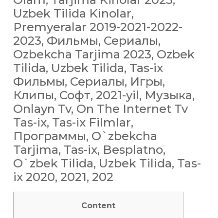
Uzbek Tilida Kinolar,
Premyeralar 2019-2021-2022-
2023, Фильмы, Сериалы,
Ozbekcha Tarjima 2023, Ozbek
Tilida, Uzbek Tilida, Tas-ix
Фильмы, Сериалы, Игры,
Клипы, Софт, 2021-yil, Музыка,
Onlayn Tv, On The Internet Tv
Tas-ix, Tas-ix Filmlar,
Программы, O`zbekcha
Tarjima, Tas-ix, Besplatno,
O`zbek Tilida, Uzbek Tilida, Tas-
ix 2020, 2021, 202
Content