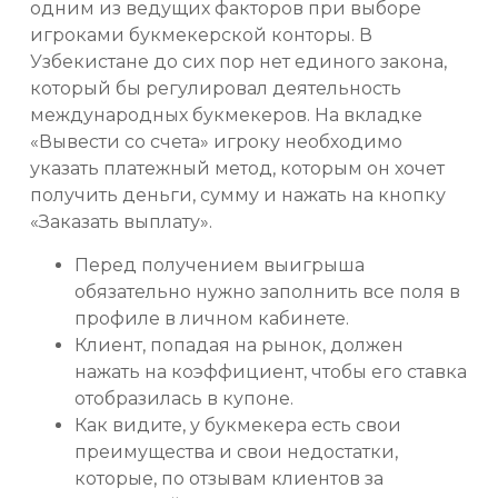
одним из ведущих факторов при выборе
игроками букмекерской конторы. В
Узбекистане до сих пор нет единого закона,
который бы регулировал деятельность
международных букмекеров. На вкладке
«Вывести со счета» игроку необходимо
указать платежный метод, которым он хочет
получить деньги, сумму и нажать на кнопку
«Заказать выплату».
Перед получением выигрыша
обязательно нужно заполнить все поля в
профиле в личном кабинете.
Клиент, попадая на рынок, должен
нажать на коэффициент, чтобы его ставка
отобразилась в купоне.
Как видите, у букмекера есть свои
преимущества и свои недостатки,
которые, по отзывам клиентов за