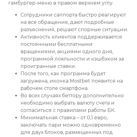
гамбургер-меню в правом верхнем углу.
Сотрудники саппорта быстро реагируют
на все обращения, дают подробные
разъяснения, решают спорные ситуации.
Активность клиентов поддерживается
постоянными бесплатными
вращениями, акциями одного дня,
программой лояльности и кэшбэком за
проигранные ставки.
После того, как программа будет
загружена, иконка Mostbet появится на
рабочем столе смартфона.
Во всех случаях беттору дополнительно
необходимо выбрать валюту счета и
согласиться с правилами работы БК.
Минимальная ставка – от 0,1 евро,
заключать пари можно одновременно
для двух блоков, размещенных под