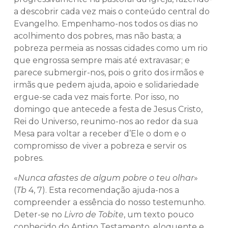
a descobrir cada vez mais o conteúdo central do
Evangelho. Empenhamo-nos todos os dias no
acolhimento dos pobres, mas não basta; a
pobreza permeia as nossas cidades como um rio
que engrossa sempre mais até extravasar; e
parece submergir-nos, pois o grito dos irmãos e
irmãs que pedem ajuda, apoio e solidariedade
ergue-se cada vez mais forte. Por isso, no
domingo que antecede a festa de Jesus Cristo,
Rei do Universo, reunimo-nos ao redor da sua
Mesa para voltar a receber d’Ele o dom e o
compromisso de viver a pobreza e servir os
pobres.
«
Nunca afastes de algum pobre o teu olhar
»
(
Tb
4, 7). Esta recomendação ajuda-nos a
compreender a essência do nosso testemunho.
Deter-se no
Livro de Tobite
, um texto pouco
conhecido do Antigo Testamento, eloquente e