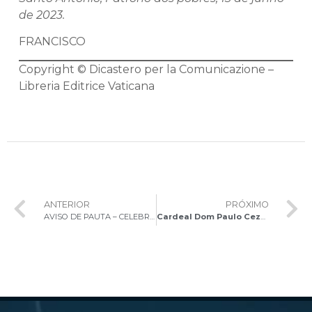
de 2023.
FRANCISCO
Copyright © Dicastero per la Comunicazione –
Libreria Editrice Vaticana
ANTERIOR
PRÓXIMO
AVISO DE PAUTA – CELEBRAÇÃO DA MISSA PELO VII DIA MUNDIAL DOS POBRES
Cardeal Dom Paulo Cezar celebra a Santa Missa no VII Dia Mundial dos Pobres