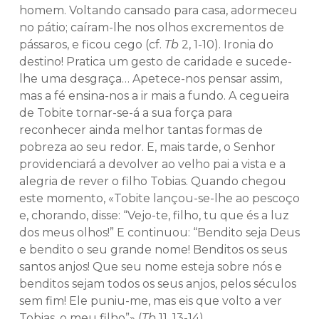
homem. Voltando cansado para casa, adormeceu
no pátio; caíram-lhe nos olhos excrementos de
pássaros, e ficou cego (cf.
Tb
2, 1-10). Ironia do
destino! Pratica um gesto de caridade e sucede-
lhe uma desgraça… Apetece-nos pensar assim,
mas a fé ensina-nos a ir mais a fundo. A cegueira
de Tobite tornar-se-á a sua força para
reconhecer ainda melhor tantas formas de
pobreza ao seu redor. E, mais tarde, o Senhor
providenciará a devolver ao velho pai a vista e a
alegria de rever o filho Tobias. Quando chegou
este momento, «Tobite lançou-se-lhe ao pescoço
e, chorando, disse: “Vejo-te, filho, tu que és a luz
dos meus olhos!” E continuou: “Bendito seja Deus
e bendito o seu grande nome! Benditos os seus
santos anjos! Que seu nome esteja sobre nós e
benditos sejam todos os seus anjos, pelos séculos
sem fim! Ele puniu-me, mas eis que volto a ver
Tobias, o meu filho”» (
Tb
11, 13-14).