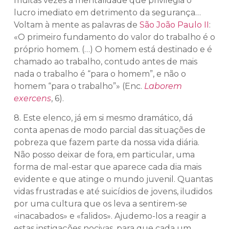
muitas vezes à mentalidade que privilegia o
lucro imediato em detrimento da segurança…
Voltam à mente as palavras de
São João Paulo II
:
«O primeiro fundamento do valor do trabalho é o
próprio homem. (…) O homem está destinado e é
chamado ao trabalho, contudo antes de mais
nada o trabalho é “para o homem”, e não o
homem “para o trabalho”» (Enc.
Laborem
exercens
, 6).
8. Este elenco, já em si mesmo dramático, dá
conta apenas de modo parcial das situações de
pobreza que fazem parte da nossa vida diária.
Não posso deixar de fora, em particular, uma
forma de mal-estar que aparece cada dia mais
evidente e que atinge o mundo juvenil. Quantas
vidas frustradas e até suicídios de jovens, iludidos
por uma cultura que os leva a sentirem-se
«inacabados» e «falidos». Ajudemo-los a reagir a
estas instigações nocivas, para que cada um