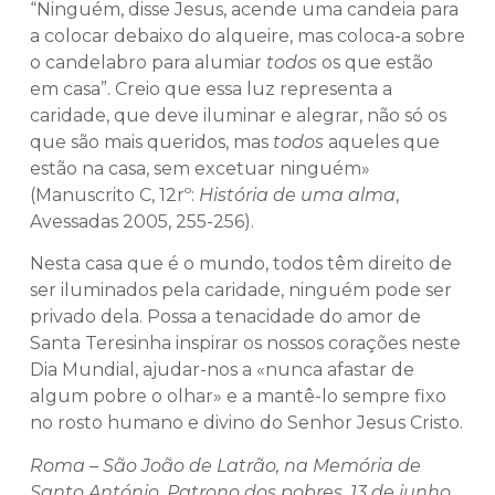
“Ninguém, disse Jesus, acende uma candeia para
a colocar debaixo do alqueire, mas coloca-a sobre
o candelabro para alumiar
todos
os que estão
em casa”. Creio que essa luz representa a
caridade, que deve iluminar e alegrar, não só os
que são mais queridos, mas
todos
aqueles que
estão na casa, sem excetuar ninguém»
(Manuscrito C, 12rº:
História de uma alma
,
Avessadas 2005, 255-256).
Nesta casa que é o mundo, todos têm direito de
ser iluminados pela caridade, ninguém pode ser
privado dela. Possa a tenacidade do amor de
Santa Teresinha inspirar os nossos corações neste
Dia Mundial, ajudar-nos a «nunca afastar de
algum pobre o olhar» e a mantê-lo sempre fixo
no rosto humano e divino do Senhor Jesus Cristo.
Roma – São João de Latrão, na Memória de
Santo António, Patrono dos pobres, 13 de junho