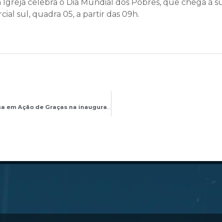
Igreja celebra o Dia Mundial dos Pobres, que chega à s
ial sul, quadra 05, a partir das 09h.
Cardeal Dom Paulo Cezar Costa celebra Missa em Ação de Graças na inauguração do Centro Cultural Dom Ávila