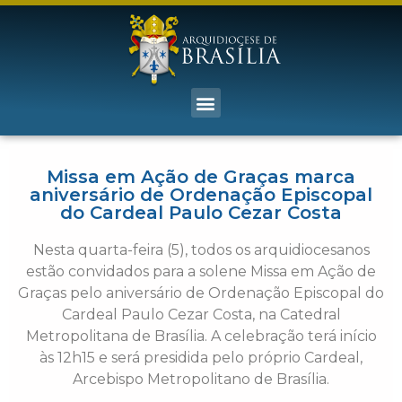
Missa em Ação de Graças marca
aniversário de Ordenação Episcopal
do Cardeal Paulo Cezar Costa
Nesta quarta-feira (5), todos os arquidiocesanos
estão convidados para a solene Missa em Ação de
Graças pelo aniversário de Ordenação Episcopal do
Cardeal Paulo Cezar Costa, na Catedral
Metropolitana de Brasília. A celebração terá início
às 12h15 e será presidida pelo próprio Cardeal,
Arcebispo Metropolitano de Brasília.