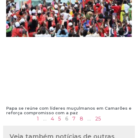
Papa se reúne com líderes muçulmanos em Camarões e
reforça compromisso com a paz
1
…
4
5
6
7
8
…
25
Veja também notícias de outras