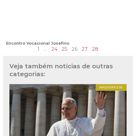
Encontro Vocacional Josefino
1
…
24
25
26
27
28
Veja também notícias de outras
categorias:
ARQUIDIOCESE