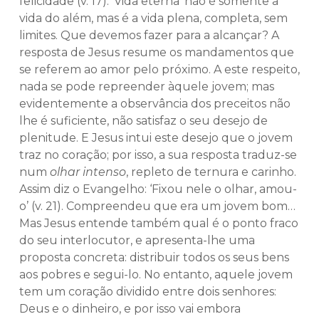
felicidade (v. 17). ‘Vida eterna’ não é somente a
vida do além, mas é a vida plena, completa, sem
limites. Que devemos fazer para a alcançar? A
resposta de Jesus resume os mandamentos que
se referem ao amor pelo próximo. A este respeito,
nada se pode repreender àquele jovem; mas
evidentemente a observância dos preceitos não
lhe é suficiente, não satisfaz o seu desejo de
plenitude. E Jesus intui este desejo que o jovem
traz no coração; por isso, a sua resposta traduz-se
num
olhar intenso
, repleto de ternura e carinho.
Assim diz o Evangelho: ‘Fixou nele o olhar, amou-
o’ (v. 21). Compreendeu que era um jovem bom…
Mas Jesus entende também qual é o ponto fraco
do seu interlocutor, e apresenta-lhe uma
proposta concreta: distribuir todos os seus bens
aos pobres e segui-lo. No entanto, aquele jovem
tem um coração dividido entre dois senhores:
Deus e o dinheiro, e por isso vai embora