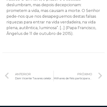
deslumbram, mas depois decepcionam:
prometem a vida, mas causam a morte. O Senhor
pede-nos que nos desapeguemos destas falsas
riquezas para entrar na vida verdadeira, na vida
plena, autêntica, luminosa”. […] (Papa Francisco,
Ângelus de 11 de outubro de 2015).
ANTERIOR
PRÓXIMO
Dom Vicente Tavares celebra Missa no 9º Dia da Novena em preparação para a Festa de Nossa Senhora Aparecida
Milhares de fiéis participaram da Tradicional Festa da Padroeira Nossa Senhora Aparecida