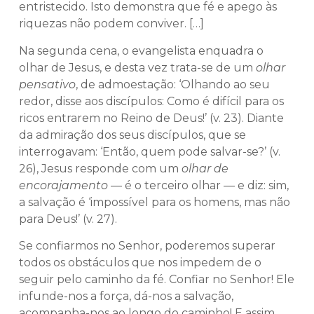
entristecido. Isto demonstra que fé e apego às
riquezas não podem conviver. […]
Na segunda cena, o evangelista enquadra o
olhar de Jesus, e desta vez trata-se de um
olhar
pensativo
, de admoestação: ‘Olhando ao seu
redor, disse aos discípulos: Como é difícil para os
ricos entrarem no Reino de Deus!’ (v. 23). Diante
da admiração dos seus discípulos, que se
interrogavam: ‘Então, quem pode salvar-se?’ (v.
26), Jesus responde com um
olhar de
encorajamento
— é o terceiro olhar — e diz: sim,
a salvação é ‘impossível para os homens, mas não
para Deus!’ (v. 27).
Se confiarmos no Senhor, poderemos superar
todos os obstáculos que nos impedem de o
seguir pelo caminho da fé. Confiar no Senhor! Ele
infunde-nos a força, dá-nos a salvação,
acompanha-nos ao longo do caminho! E assim