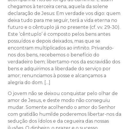
chegamos à terceira cena, aquela da solene
declaração de Jesus: Em verdade vos digo: quem
deixa tudo para me seguir, terá a vida eterna no
futuro e o cêntuplo já no presente (cf. vv. 29-30).
Este ‘cêntuplo’ é composto pelos bens antes
possuídos e depois deixados, mas que se
encontram multiplicados ao infinito. Privando-
nos dos bens, recebemos o benefício do
verdadeiro bem; libertamo-nos da escravidão dos
bens e adquirimos a liberdade do serviço por
amor; renunciamos à posse e alcançamos a
alegria do dom. […]
O jovem não se deixou conquistar pelo olhar de
amor de Jesus, e deste modo não conseguiu
mudar. Somente acolhendo o amor do Senhor
com gratidão humilde poderemos libertar-nos da
sedução dos ídolos e da cegueira das nossas
ilusões. O dinheiro, o prazer e o sucesso