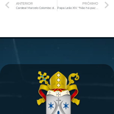
ANTERIOR
PRÓXIMO
Cardeal Marcelo Colombo: dar sinais concretos de esperança ao mundo
Papa Leão XIV: “Não há paz sem justiça; é preciso romper o muro da solidão”