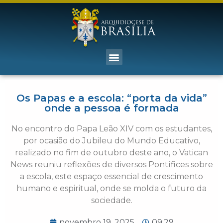
Os Papas e a escola: “porta da vida”
onde a pessoa é formada
No encontro do Papa Leão XIV com os estudantes,
por ocasião do Jubileu do Mundo Educativo,
realizado no fim de outubro deste ano, o Vatican
News reuniu reflexões de diversos Pontífices sobre
a escola, este espaço essencial de crescimento
humano e espiritual, onde se molda o futuro da
sociedade.
novembro 19, 2025
09:29