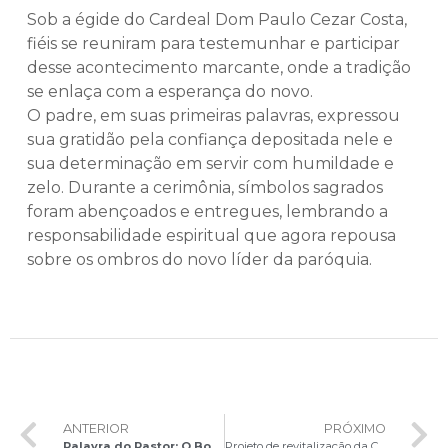
Sob a égide do Cardeal Dom Paulo Cezar Costa,
fiéis se reuniram para testemunhar e participar
desse acontecimento marcante, onde a tradição
se enlaça com a esperança do novo.
O padre, em suas primeiras palavras, expressou
sua gratidão pela confiança depositada nele e
sua determinação em servir com humildade e
zelo. Durante a cerimônia, símbolos sagrados
foram abençoados e entregues, lembrando a
responsabilidade espiritual que agora repousa
sobre os ombros do novo líder da paróquia.
ANTERIOR
PRÓXIMO
Palavra do Pastor: O Bom Pastor dá a vida por suas ovelhas
Projeto de revitalização da Catedral será apresentado hoje à noite