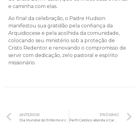
e caminha com elas.
Ao final da celebração, o Padre Hudson
manifestou sua gratidão pela confiança da
Arquidiocese e pela acolhida da comunidade,
colocando seu ministério sob a proteção de
Cristo Redentor e renovando o compromisso de
servir com dedicação, zelo pastoral e espírito
missionário.
ANTERIOR
PRÓXIMO
Dia Mundial do Enfermo é celebrado com Missa, visita aos doentes e Unção dos Enfermos no HRAN
Perfil Católico aborda o Carnaval à luz da fé com a coordenadora da Renovação Carismática Católica de Brasília