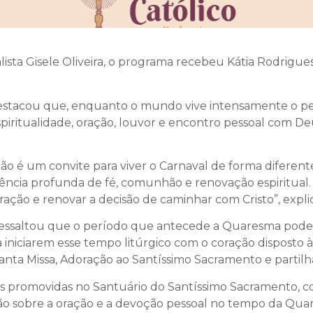
ista Gisele Oliveira, o programa recebeu Kátia Rodrigu
destacou que, enquanto o mundo vive intensamente o per
 espiritualidade, oração, louvor e encontro pessoal com
o é um convite para viver o Carnaval de forma diferen
iência profunda de fé, comunhão e renovação espiritual
 oração e renovar a decisão de caminhar com Cristo”, expl
 ressaltou que o período que antecede a Quaresma pode
s a iniciarem esse tempo litúrgico com o coração dispost
nta Missa, Adoração ao Santíssimo Sacramento e partilha
s promovidas no Santuário do Santíssimo Sacramento, c
xão sobre a oração e a devoção pessoal no tempo da Qu