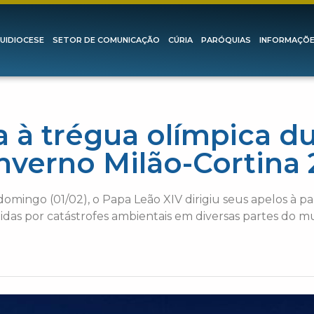
UIDIOCESE
SETOR DE COMUNICAÇÃO
CÚRIA
PARÓQUIAS
INFORMAÇÕ
 à trégua olímpica du
nverno Milão-Cortina
ingo (01/02), o Papa Leão XIV dirigiu seus apelos à paz
gidas por catástrofes ambientais em diversas partes do m