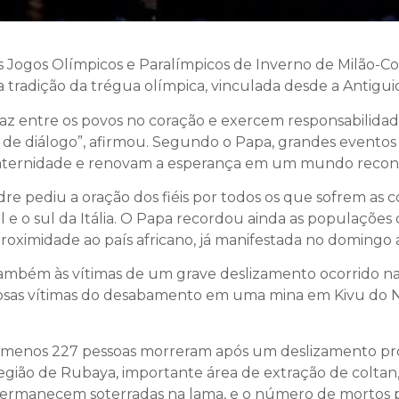
s Jogos Olímpicos e Paralímpicos de Inverno de Milão-Co
ga tradição da trégua olímpica, vinculada desde a Antigu
z entre os povos no coração e exercem responsabilidade
e de diálogo”, afirmou. Segundo o Papa, grandes evento
ternidade e renovam a esperança em um mundo reconc
dre pediu a oração dos fiéis por todos os que sofrem as
gal e o sul da Itália. O Papa recordou ainda as populaç
roximidade ao país africano, já manifestada no domingo a
ambém às vítimas de um grave deslizamento ocorrido n
osas vítimas do desabamento em uma mina em Kivu do N
o menos 227 pessoas morreram após um deslizamento pr
egião de Rubaya, importante área de extração de coltan, 
 permanecem soterradas na lama, e o número de mortos