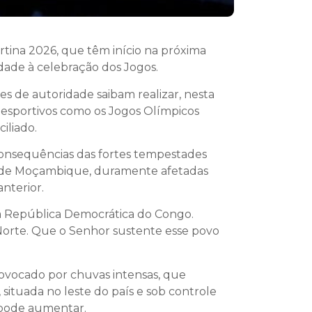
rtina 2026, que têm início na próxima
idade à celebração dos Jogos.
s de autoridade saibam realizar, nesta
s esportivos como os Jogos Olímpicos
iliado.
 consequências das fortes tempestades
ões de Moçambique, duramente afetadas
nterior.
a República Democrática do Congo.
orte. Que o Senhor sustente esse povo
ovocado por chuvas intensas, que
situada no leste do país e sob controle
 pode aumentar.