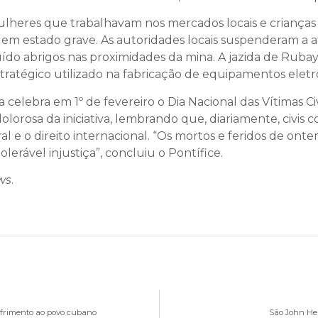
mulheres que trabalhavam nos mercados locais e crianç
 em estado grave. As autoridades locais suspenderam a a
uído abrigos nas proximidades da mina. A jazida de Ruba
ratégico utilizado na fabricação de equipamentos eletrôn
a celebra em 1º de fevereiro o Dia Nacional das Vítimas Ci
orosa da iniciativa, lembrando que, diariamente, civis 
 e o direito internacional. “Os mortos e feridos de ont
lerável injustiça”, concluiu o Pontífice.
ws
.
ofrimento ao povo cubano
São John He