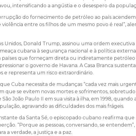
ou, intensificando a angústia e o desespero da populaç
nterrupção do fornecimento de petróleo ao país acendem 
l e violência entre os filhos de um mesmo povo é real”, a
dos Unidos, Donald Trump, assinou uma ordem executiv
meaça cubana à segurança nacional e à política externa
s a países que forneçam direta ou indiretamente petróleo 
 e pressionar o governo de Havana. A Casa Branca suste
s e representa um risco extraordinário.
am que Cuba necessita de mudanças “cada vez mais urgen
m que se evitem novas mortes e sofrimentos, sobretudo 
e São João Paulo II em sua visita à ilha, em 1998, quand
pulação, agravando as dificuldades dos mais frágeis.
ante da Santa Sé, o episcopado cubano reafirma que os
coerção. “Porque as pessoas, conversando, se entendem”
 a verdade, a justiça e a paz.