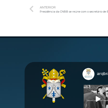
ANTERIOR
Presidência da CNBB se reúne com o secretário de 
arqbra