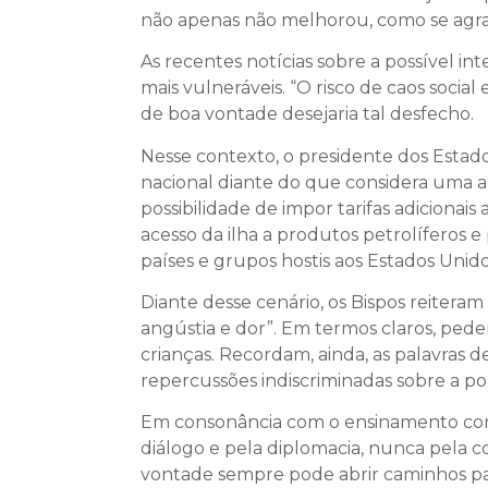
não apenas não melhorou, como se agrav
As recentes notícias sobre a possível i
mais vulneráveis. “O risco de caos socia
de boa vontade desejaria tal desfecho.
Nesse contexto, o presidente dos Esta
nacional diante do que considera uma a
possibilidade de impor tarifas adicionai
acesso da ilha a produtos petrolíferos
países e grupos hostis aos Estados Unido
Diante desse cenário, os Bispos reiter
angústia e dor”. Em termos claros, pede
crianças. Recordam, ainda, as palavras d
repercussões indiscriminadas sobre a po
Em consonância com o ensinamento const
diálogo e pela diplomacia, nunca pela 
vontade sempre pode abrir caminhos para