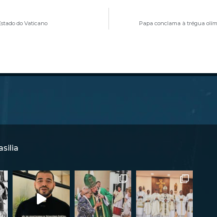
Estado do Vaticano
Papa conclama à trégua olímp
silia