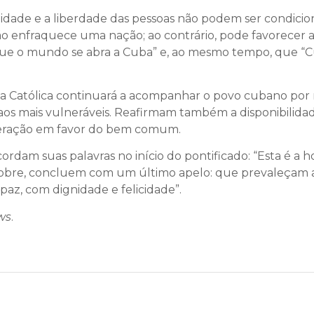
ade e a liberdade das pessoas não podem ser condicion
ão enfraquece uma nação; ao contrário, pode favorecer a d
ue o mundo se abra a Cuba” e, ao mesmo tempo, que “Cub
eja Católica continuará a acompanhar o povo cubano por
os mais vulneráveis. Reafirmam também a disponibilidade
peração em favor do bem comum.
am suas palavras no início do pontificado: “Esta é a h
Cobre, concluem com um último apelo: que prevaleçam a 
 paz, com dignidade e felicidade”.
ws
.