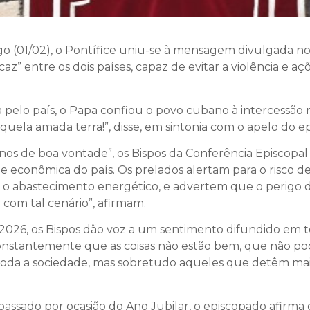
 (01/02), o Pontífice uniu-se à mensagem divulgada no s
az” entre os dois países, capaz de evitar a violência e 
a pelo país, o Papa confiou o povo cubano à intercessão
aquela amada terra!”, disse, em sintonia com o apelo do e
nos de boa vontade”, os Bispos da Conferência Episcop
 e econômica do país. Os prelados alertam para o risco 
o abastecimento energético, e advertem que o perigo de
com tal cenário”, afirmam.
2026, os Bispos dão voz a um sentimento difundido em to
nstantemente que as coisas não estão bem, que não pod
toda a sociedade, mas sobretudo aqueles que detêm maio
sado por ocasião do Ano Jubilar, o episcopado afirma 