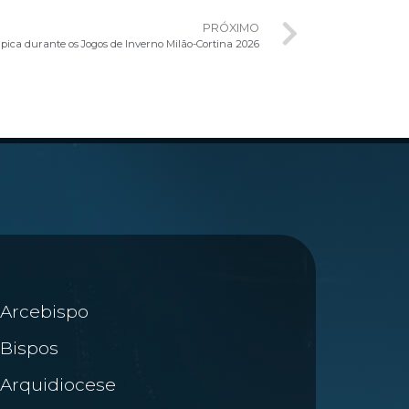
PRÓXIMO
ica durante os Jogos de Inverno Milão-Cortina 2026
Arcebispo
Bispos
Arquidiocese