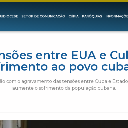
UIDIOCESE
SETOR DE COMUNICAÇÃO
CÚRIA
PARÓQUIAS
INFORMAÇÕ
nsões entre EUA e Cub
frimento ao povo cub
o com o agravamento das tensões entre Cuba e Estados
aumente o sofrimento da população cubana.