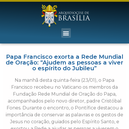
Papa Francisco exorta a Rede Mundial
de Oração: “Ajudem as pessoas a viver
o espírito do Jubileu”
Na manhã desta quinta-feira (23/01), o Papa
Francisco recebeu no Vaticano os membros da
Fundação Rede Mundial de Oração do Papa,
acompanhados pelo novo diretor, padre Cristóbal
Fones. Durante o encontro, o Pontífice destacou a
importância de conservar as palavras e os gestos de
Jesus no coração, guiados pelo Espírito Santo, e
exortou a Rede a ajudar as pessoas a viverem o