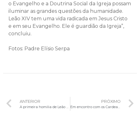
o Evangelho e a Doutrina Social da Igreja possam
iluminar as grandes questões da humanidade.
Leão XIV tem uma vida radicada em Jesus Cristo
e em seu Evangelho. Ele é guardião da Igreja”,
concluiu.
Fotos: Padre Elísio Serpa
ANTERIOR
PRÓXIMO
A primeira homilia de Leão XIV: luz para a Igreja no mundo
Em encontro com os Cardeais, Papa reafirma compromisso com a missão da Igreja e destaca legado de Francisco