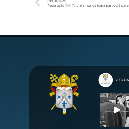
ANTERIOR
Papa Leão XIV: “A Igreja nunca toma partido, é para
arqbra