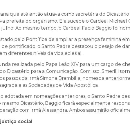
lesiana que até então atuava como secretária do Dicastér
va prefeita do organismo. Ela sucede o Cardeal Michael 
 julho. Ao mesmo tempo, o Cardeal Fabio Baggio foi nom
stado pelo Pontífice de ampliar a presença feminina em 
 de pontificado, o Santo Padre destacou o desejo de dar
diferentes níveis da vida eclesial.
nda realizada pelo Papa Leão XIV para um cargo de che
do Dicastério para a Comunicação. Com isso, Smerilli tor
 os passos da irmã Simona Brambilla, nomeada anteriorm
nsagrada e as Sociedades de Vida Apostólica.
o adotada em nomeações anteriores, o Santo Padre des
do mesmo Dicastério, Baggio ficará especialmente respon
ooperação com irmã Alessandra. Ambos assumirão oficial
ustiça social