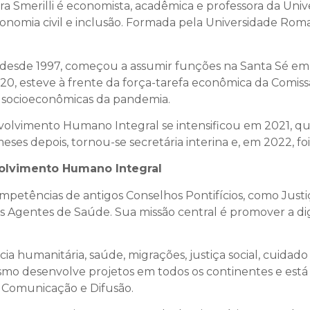
ndra Smerilli é economista, acadêmica e professora da Un
 economia civil e inclusão. Formada pela Universidade R
ora desde 1997, começou a assumir funções na Santa Sé e
0, esteve à frente da força-tarefa econômica da Comissão
e socioeconômicas da pandemia.
nvolvimento Humano Integral se intensificou em 2021, 
ses depois, tornou-se secretária interina e, em 2022, fo
volvimento Humano Integral
ompetências de antigos Conselhos Pontifícios, como Justi
a os Agentes de Saúde. Sua missão central é promover a 
ncia humanitária, saúde, migrações, justiça social, cuid
mo desenvolve projetos em todos os continentes e está 
e Comunicação e Difusão.