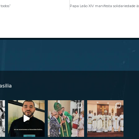
 todos”
silia