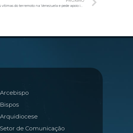
PRÓXIMO
Papa Leão XIV manifesta solidariedade às vítimas do terremoto na Venezuela e pede apoio internacional
Arcebispo
Bispos
Arquidiocese
Setor de Comunicação