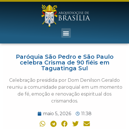
Paróquia São Pedro e São Paulo
celebra Crisma de 90 fiéis em
Taguatinga Sul
Celebração presidida por Dom Denilson Geraldo
reuniu a comunidade paroquial em um momento
de fé, emoção e renovação espiritual dos
crismandos.
maio 5, 2026
11:38