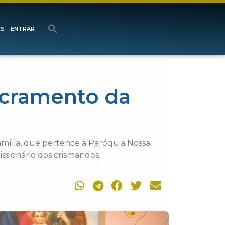
ES
ENTRAR
acramento da
a
mília, que pertence à Paróquia Nossa
ssionário dos crismandos.