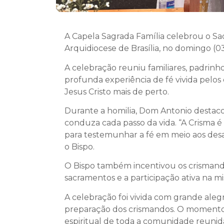
A Capela Sagrada Família celebrou o Sa
Arquidiocese de Brasília, no domingo (03
A celebração reuniu familiares, padri
profunda experiência de fé vivida pelo
Jesus Cristo mais de perto.
Durante a homilia, Dom Antonio destaco
conduza cada passo da vida. “A Crisma é
para testemunhar a fé em meio aos desa
o Bispo.
O Bispo também incentivou os crismand
sacramentos e a participação ativa na mi
A celebração foi vivida com grande al
preparação dos crismandos. O momento 
espiritual de toda a comunidade reunid