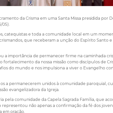
cramento da Crisma em uma Santa Missa presidida por Do
/05).
nhos, catequistas e toda a comunidade local em um mom
s crismandos, que receberam a unção do Espírito Santo 
u a importância de permanecer firme na caminhada crist
 o fortalecimento da nossa missão como discípulos de Cri
fios do mundo e nos impulsiona a viver o Evangelho com
os a permanecerem unidos à comunidade paroquial, cult
ssão evangelizadora da Igreja.
egria pela comunidade da Capela Sagrada Família, que 
representou não apenas a confirmação da fé dos joven
a em oração.