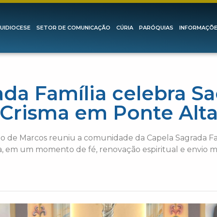
UIDIOCESE
SETOR DE COMUNICAÇÃO
CÚRIA
PARÓQUIAS
INFORMAÇÕ
ada Família celebra S
Crisma em Ponte Alt
o de Marcos reuniu a comunidade da Capela Sagrada Fa
 em um momento de fé, renovação espiritual e envio mi