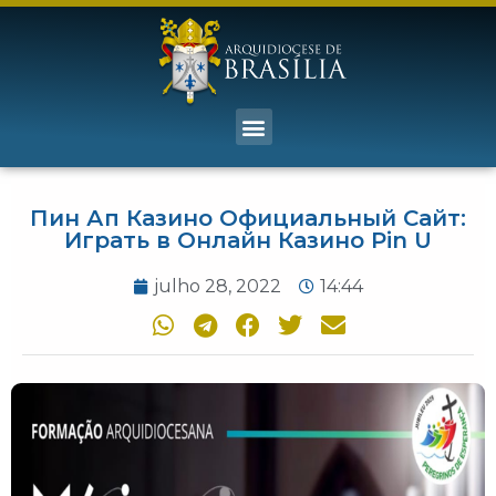
Пин Ап Казино Официальный Сайт:
Играть в Онлайн Казино Pin U
julho 28, 2022
14:44