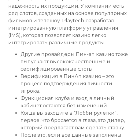
надежность их продукции. У компании есть
ряд слотов, созданных на основе популярных
фильмов и телешоу. Playtech разработал
интегрированную платформу управления
(IMS), которая позволяет казино легко
интегрировать различные продукты.
Другие провайдеры Пин-ап казино тоже
выпускают высококачественные и
сертифицированные слоты.
Верификация в ПинАп казино – это
процесс подтверждения личности
игрока.
Функционал клуба и вход в личный
кабинет остаются без изменений.
Когда вы заходите в “Лобби рулетки”,
первое, что бросается в глаза, это дилер,
который предлагает вам сделать ставку.
После это, если все данные заполнены