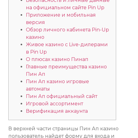
Безопасность и личные данные
на официальном сайте Pin Up
Приложение и мобильная
версия
Обзор личного кабинета Pin-Up
казино
Живое казино с Live-дилерами
в Pin Up
О плюсах казино Пинап
Главные преимущества казино
Пин Ап
Пин Ап казино игровые
автоматы
Пин Ап официальный сайт
Игровой ассортимент
Верификация аккаунта
В верхней части страницы Пин Ап казино
пользователь найдет форму для входа и