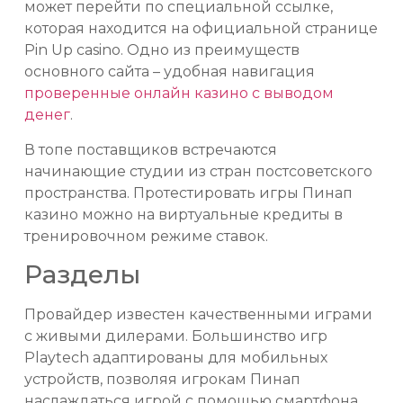
может перейти по специальной ссылке,
которая находится на официальной странице
Pin Up casino. Одно из преимуществ
основного сайта – удобная навигация
проверенные онлайн казино с выводом
денег
.
В топе поставщиков встречаются
начинающие студии из стран постсоветского
пространства. Протестировать игры Пинап
казино можно на виртуальные кредиты в
тренировочном режиме ставок.
Разделы
Провайдер известен качественными играми
с живыми дилерами. Большинство игр
Playtech адаптированы для мобильных
устройств, позволяя игрокам Пинап
наслаждаться игрой с помощью смартфона.