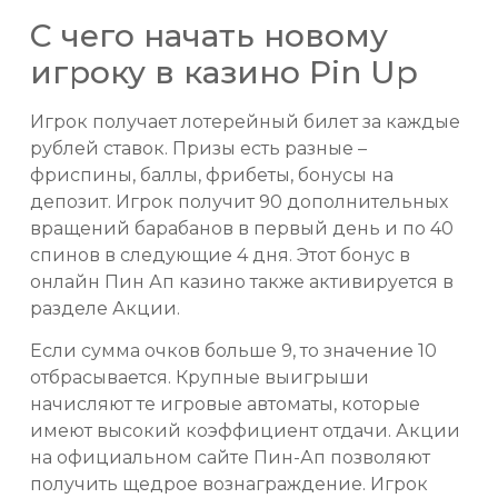
С чего начать новому
игроку в казино Pin Up
Игрок получает лотерейный билет за каждые
рублей ставок. Призы есть разные –
фриспины, баллы, фрибеты, бонусы на
депозит. Игрок получит 90 дополнительных
вращений барабанов в первый день и по 40
спинов в следующие 4 дня. Этот бонус в
онлайн Пин Ап казино также активируется в
разделе Акции.
Если сумма очков больше 9, то значение 10
отбрасывается. Крупные выигрыши
начисляют те игровые автоматы, которые
имеют высокий коэффициент отдачи. Акции
на официальном сайте Пин-Ап позволяют
получить щедрое вознаграждение. Игрок