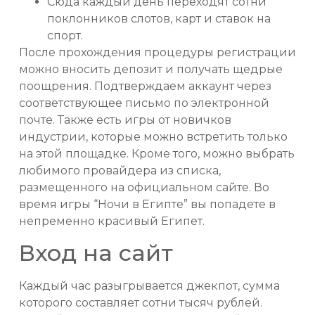
Сюда каждый день переходят сотни
поклонников слотов, карт и ставок на
спорт.
После прохождения процедуры регистрации
можно вносить депозит и получать щедрые
поощрения. Подтверждаем аккаунт через
соответствующее письмо по электронной
почте. Также есть игры от новичков
индустрии, которые можно встретить только
на этой площадке. Кроме того, можно выбрать
любимого провайдера из списка,
размещенного на официальном сайте. Во
время игры “Ночи в Египте” вы попадете в
непременно красивый Египет.
Вход на сайт
Каждый час разыгрывается джекпот, сумма
которого составляет сотни тысяч рублей.