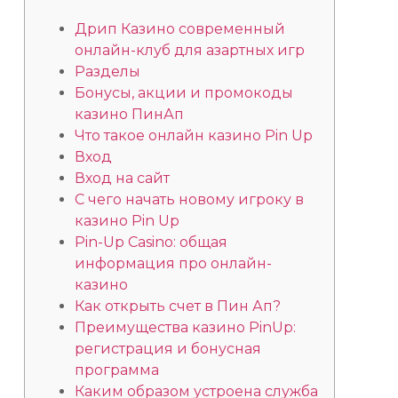
Дрип Казино современный
онлайн-клуб для азартных игр
Разделы
Бонусы, акции и промокоды
казино ПинАп
Что такое онлайн казино Pin Up
Вход
Вход на сайт
С чего начать новому игроку в
казино Pin Up
Pin-Up Casino: общая
информация про онлайн-
казино
Как открыть счет в Пин Ап?
Преимущества казино PinUp:
регистрация и бонусная
программа
Каким образом устроена служба