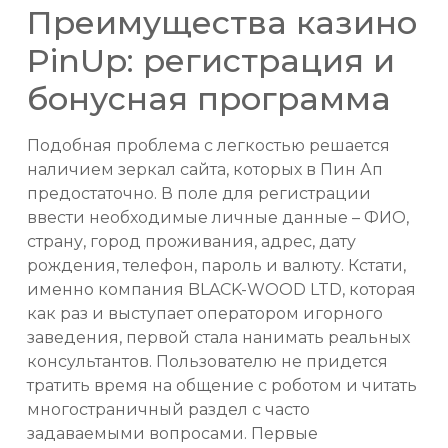
Преимущества казино
PinUp: регистрация и
бонусная программа
Подобная проблема с легкостью решается
наличием зеркал сайта, которых в Пин Ап
предостаточно. В поле для регистрации
ввести необходимые личные данные – ФИО,
страну, город проживания, адрес, дату
рождения, телефон, пароль и валюту. Кстати,
именно компания BLACK-WOOD LTD, которая
как раз и выступает оператором игорного
заведения, первой стала нанимать реальных
консультантов. Пользователю не придется
тратить время на общение с роботом и читать
многостраничный раздел с часто
задаваемыми вопросами. Первые