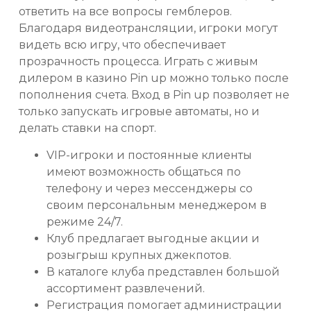
ответить на все вопросы гемблеров.
Благодаря видеотрансляции, игроки могут
видеть всю игру, что обеспечивает
прозрачность процесса. Играть с живым
дилером в казино Pin up можно только после
пополнения счета. Вход в Pin up позволяет не
только запускать игровые автоматы, но и
делать ставки на спорт.
VIP-игроки и постоянные клиенты
имеют возможность общаться по
телефону и через мессенджеры со
своим персональным менеджером в
режиме 24/7.
Клуб предлагает выгодные акции и
розыгрыш крупных джекпотов.
В каталоге клуба представлен большой
ассортимент развлечений.
Регистрация помогает администрации