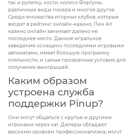
так и рулетку, кости, колесо Фортуны,
различные виды покера и многое другое.
Среди множества игорных клубов, которые
входят в рейтинг онлайн-казино, Пин Ап
казино онлайн занимает далеко не
последнее место. Данное игральное
заведение оснащено последними игровыми
автоматами, имеет большую программу
лояльности, и самые прозрачные условия для
получения выигрышей.
Каким образом
устроена служба
поддержки Pinup?
Они могут общаться с крупье и другими
игроками через чат. Дилеры обладают
высоким уровнем профессионализма, могут