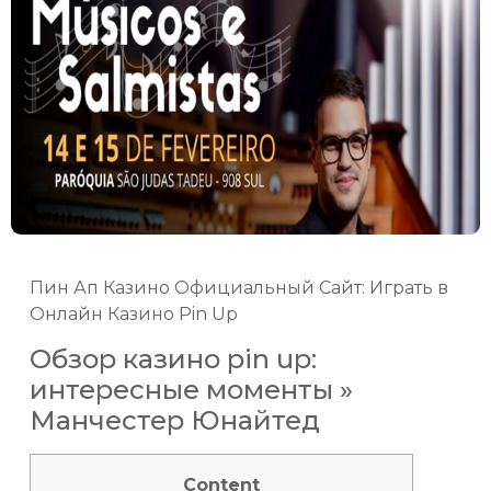
Пин Ап Казино Официальный Сайт: Играть в
Онлайн Казино Pin Up
Обзор казино pin up:
интересные моменты »
Манчестер Юнайтед
Content