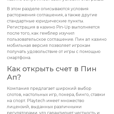
В этом разделе описываются условия
расторжения соглашения, а также другие
стандартные юридические пункты.
Регистрация в казино Pin-Up выполняется
после того, как гемблер изучил
пользовательское соглашение. Пин ап казино
мобильная версия позволяет игрокам
получать удовольствие от игры с помощью
смартфона.
Как открыть счет в Пин
Ап?
Компания предлагает широкий выбор
слотов, настольных игр, покера, бинго, ставки
на спорт. Playtech имеет множество
лицензий, выданных различными
регуляторами, что гарантирует честность и