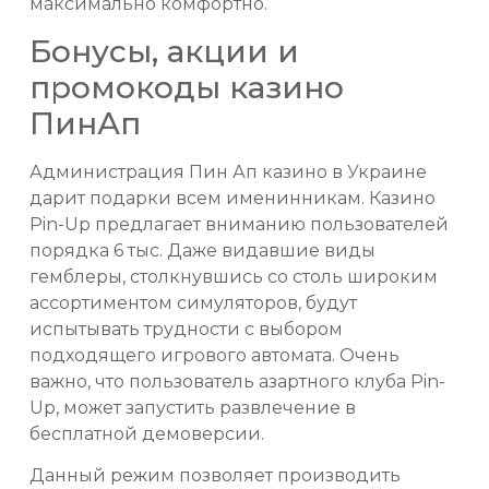
максимально комфортно.
Бонусы, акции и
промокоды казино
ПинАп
Администрация Пин Ап казино в Украине
дарит подарки всем именинникам. Казино
Pin-Up предлагает вниманию пользователей
порядка 6 тыс. Даже видавшие виды
гемблеры, столкнувшись со столь широким
ассортиментом симуляторов, будут
испытывать трудности с выбором
подходящего игрового автомата. Очень
важно, что пользователь азартного клуба Pin-
Up, может запустить развлечение в
бесплатной демоверсии.
Данный режим позволяет производить