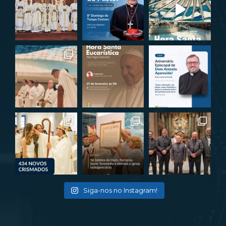
Siga-nos no Instagram!