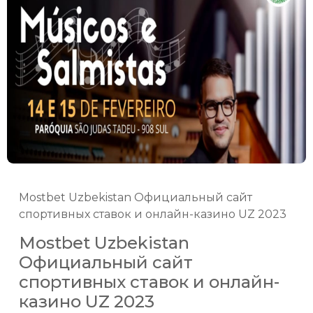
Mostbet Uzbekistan Официальный сайт
спортивных ставок и онлайн-казино UZ 2023
Mostbet Uzbekistan
Официальный сайт
спортивных ставок и онлайн-
казино UZ 2023