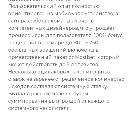
Пользовательский опыт полностью
ориентирован на мобильное устройство, а
сайт разработан командой очень
компетентных дизайнеров, что упрощает
процесс игры для пользователя. 100% бонус
на депозит в размере до BRL и 250
бесплатных вращений включены в
приветственный пакет от Mostbet, который
может действовать до 5 депозитов.
Несколько одинаковых накопительных
ставок на заранее определенное количество
исходов составляют системную ставку.
Выплата рассчитывается путем
суммирования выигрышей от каждого
системного накопителя.