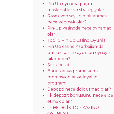
Pin Up oynamaq üçün
məsləhətlər və strategiyalar
Rəsmi veb saytın bloklanması,
necə keçmək olar?
Pin-Up kasinoda necə oynamaq
olar
Top 10 Pin Up Casino Oyunları
Pin Up casino Azerbaijan-da
pulsuz kazino oyunları oynaya
bilərəmmi?
Şəxsi hesab
Bonuslar və promo kodu,
promosyonlar və loyallıq
proqramı
Depoziti necə doldurmaq olar?
İlk depozit bonusunu necə əldə
etmək olar?
​ ​ HƏFTƏLİK TOP KAZINO
OYUNLAR​