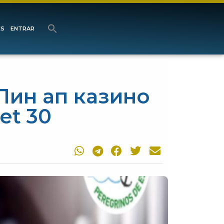
ES
ENTRAR
 Пин ап казино
et 30