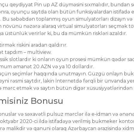
nçu qeydiyyat Pin up AZ düyməsini sıxmalıdır, bundan
nra, oyunçu saytda olan bütün funksiyalardan istifadə 
Bu səbəbdən toplanmış oyun simulyatorları dizayn və bo
in növünü nəzərə alaraq virtual simulyatorları seçmək t
a üstünlük verirlər ki, bu da mümkün riskləri azaldır.
irmək riskini aradan qaldırır.
ət tapdım – multiview.
ssik slotlardır ki onların oyun prosesi mümkün qədər sad
imum əmanət 20 AZN və ya 10 dollardır.
üçün seçimlər haqqında unutmayın. Güzgü onlayn bukm
 rəsmi saytdır, lakin İnternetdə fərqli bir ünvanda yerl
də mərc etmək və saytın bütün digər xüsusiyyətlərindən i
misiniz Bonusu
slar və səxavətli pulsuz mərclər ilə e-idman və ənən
oktyabr 2020-ci ildə istifadəyə verilmiş bukmeker konto
ərə malikdir və qanuni olaraq Azərbaycan ərazisində xidm