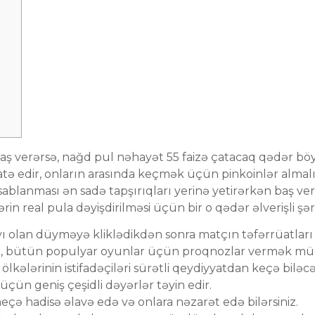
aş verərsə, nağd pul nəhayət 55 faizə çatacaq qədər 
atə edir, onların arasında keçmək üçün pinkoinlər almal
ablanması ən sadə tapşırıqları yerinə yetirərkən baş 
rin real pula dəyişdirilməsi üçün bir o qədər əlverişli şər
yı olan düyməyə kliklədikdən sonra matçın təfərrüatları 
b, bütün populyar oyunlar üçün proqnozlar vermək 
ələrinin istifadəçiləri sürətli qeydiyyatdan keçə biləcə
çün geniş çeşidli dəyərlər təyin edir.
eçə hadisə əlavə edə və onlara nəzarət edə bilərsiniz.