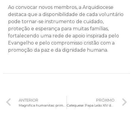
Ao convocar novos membros, a Arquidiocese
destaca que a disponibilidade de cada voluntário
pode tornar-se instrumento de cuidado,
proteção e esperança para muitas famílias,
fortalecendo uma rede de apoio inspirada pelo
Evangelho e pelo compromisso cristão com a
promoção da paz e da dignidade humana.
ANTERIOR
PRÓXIMO
Magnifica humanitas: primeira encíclica do Papa Leão XIV será publicada em 25 de maio
Catequese: Papa Leão XIV destaca que a liturgia deve transformar a fé celebrada em testemunho de vida